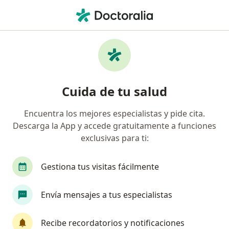
Men
Hipotiroidismo • Cartagena, Bolívar
Filtros
• 1
Seguro
Mapa
Especialistas en Hipotiroidismo en
Cuida de tu salud
Cartagena
Encuentra los mejores especialistas y pide cita.
Descarga la App y accede gratuitamente a funciones
¿Qué especialidad estás buscando?
exclusivas para ti:
Médico general
Internista
Endocrinólogo
Gestiona tus visitas fácilmente
Envía mensajes a tus especialistas
Recibe recordatorios y notificaciones