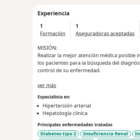
Experiencia
1
1
Formación
Aseguradoras aceptadas
MISIÓN:
Realizar la mejor atención médica posible 
los pacientes para la búsqueda del diagnóst
control de su enfermedad.
Acerca de mí
VISIÓN:
ver más
En el consultorio médico Dr. Ivan Nieto nos
Especialista en:
consulta externa de Medicina Interna y Nef
Hipertersión arterial
diagnostica clínica, satisfacción a nuestros
Hepatología clinica
acompañamiento y educación frente a la e
Principales enfermedades tratadas
POLÍTICA DE CALIDAD:
Diabetes tipo 2
Insuficiencia Renal
In
En el consultorio médico Dr. Ivan Nieto e