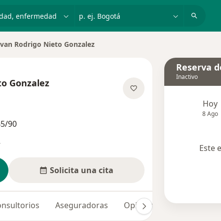
dad, enfermedad o nombre
p. ej. Bogotá
Ivan Rodrigo Nieto Gonzalez
ar de ciudad
Reserva de
Inactivo
to Gonzalez
e las especializaciones
Hoy
8 Ago
45/90
s
Este 
Solicita una cita
nsultorios
Aseguradoras
Opiniones (118)