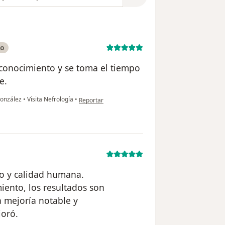
do
 conocimiento y se toma el tiempo
e.
en opinión del usuario Catalina
González
•
Visita Nefrología
•
Reportar
mo y calidad humana.
miento, los resultados son
a mejoría notable y
joró.