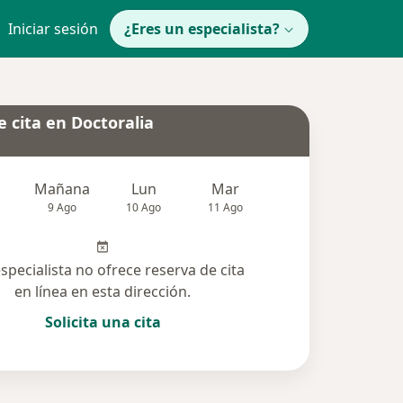
Iniciar sesión
¿Eres un especialista?
 cita en Doctoralia
Mañana
Lun
Mar
Mié
Jue
9 Ago
10 Ago
11 Ago
12 Ago
13 Ag
especialista no ofrece reserva de cita
en línea en esta dirección.
Solicita una cita