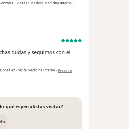
 González
•
Visitas sucesivas Medicina Interna
•
chas dudas y seguimos con el
en opinión del usuario Marco
o González
•
Visita Medicina Interna
•
Reportar
ir qué especialistas visitar?
No