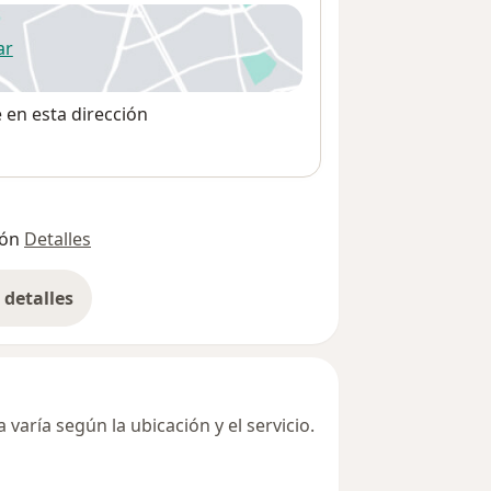
ar
 abre en una nueva pestaña
e en esta dirección
ión
Detalles
detalles
bre la dirección
varía según la ubicación y el servicio.