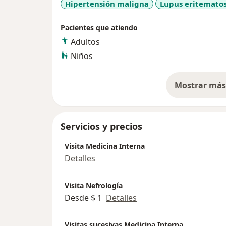
Hipertensión maligna
Lupus eritematos
servicios que generen satisfacción en nues
con procesos de participación en la educac
Pacientes que atiendo
de pacientes y familias.
Adultos
Niños
Mostrar más 
so
Servicios y precios
Visita Medicina Interna
Detalles
Visita Nefrología
Desde $ 1
Detalles
Visitas sucesivas Medicina Interna