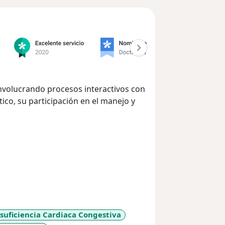
involucrando procesos interactivos con
ico, su participación en el manejo y
 enfocamos en prestar el servicio de
rología, que genera precisión
 pacientes y confianza en el proceso de
nfermedad y al tratamiento médico.
suficiencia Cardiaca Congestiva
stamos comprometidos en prestar