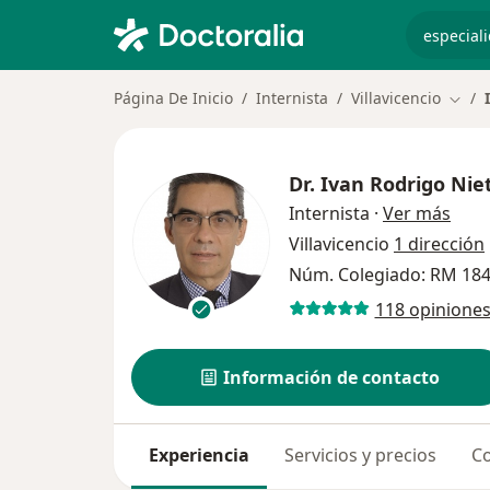
especiali
Página De Inicio
Internista
Villavicencio
Cambi
Dr.
Ivan Rodrigo Nie
sobr
Internista
·
Ver más
Villavicencio
1 dirección
Núm. Colegiado: RM 18
118 opinione
Información de contacto
Experiencia
Servicios y precios
Co