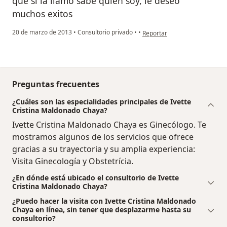
que si la llamo sabe quien soy, le deseo
muchos exitos
en opinión del usuario pacien
20 de marzo de 2013
•
Consultorio privado
•
•
Reportar
Preguntas frecuentes
¿Cuáles son las especialidades principales de Ivette
Cristina Maldonado Chaya?
Ivette Cristina Maldonado Chaya es Ginecólogo. Te
mostramos algunos de los servicios que ofrece
gracias a su trayectoria y su amplia experiencia:
Visita Ginecología y Obstetrícia.
¿En dónde está ubicado el consultorio de Ivette
Cristina Maldonado Chaya?
¿Puedo hacer la visita con Ivette Cristina Maldonado
Chaya en línea, sin tener que desplazarme hasta su
consultorio?