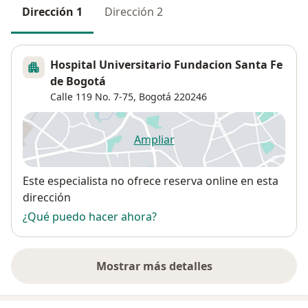
Dirección 1
Dirección 2
Hospital Universitario Fundacion Santa Fe
de Bogotá
Calle 119 No. 7-75,
Bogotá
220246
Ampliar
se abre en una nueva pestañ
Disponibilidad
Este especialista no ofrece reserva online en esta
dirección
¿Qué puedo hacer ahora?
Mostrar más detalles
sobre la dirección