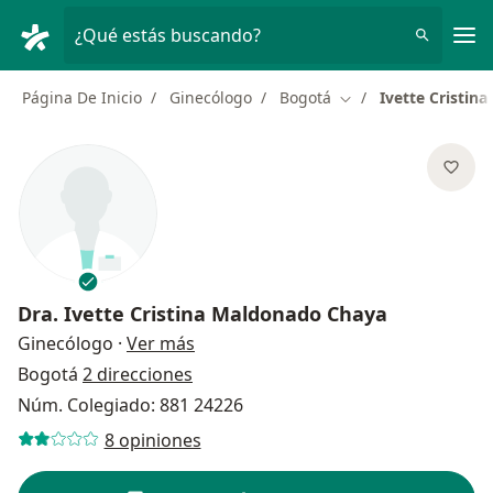
Men
¿Qué estás buscando?
Página De Inicio
Ginecólogo
Bogotá
Ivette Cristin
Cambiar de ciudad
Dra.
Ivette Cristina Maldonado Chaya
sobre las especializaciones
Ginecólogo
·
Ver más
Bogotá
2 direcciones
Núm. Colegiado: 881 24226
8 opiniones