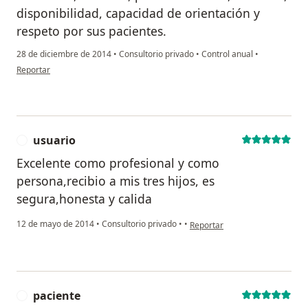
disponibilidad, capacidad de orientación y
respeto por sus pacientes.
28 de diciembre de 2014
•
Consultorio privado
•
Control anual
•
en opinión del usuario paciente
Reportar
usuario
U
Excelente como profesional y como
persona,recibio a mis tres hijos, es
segura,honesta y calida
en opinión del usuario usuario
12 de mayo de 2014
•
Consultorio privado
•
•
Reportar
paciente
P