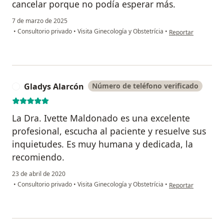
cancelar porque no podía esperar más.
7 de marzo de 2025
en opinión del usua
•
Consultorio privado
•
Visita Ginecología y Obstetrícia
•
Reportar
Gladys Alarcón
Número de teléfono verificado
G
La Dra. Ivette Maldonado es una excelente
profesional, escucha al paciente y resuelve sus
inquietudes. Es muy humana y dedicada, la
recomiendo.
23 de abril de 2020
en opinión del usua
•
Consultorio privado
•
Visita Ginecología y Obstetrícia
•
Reportar