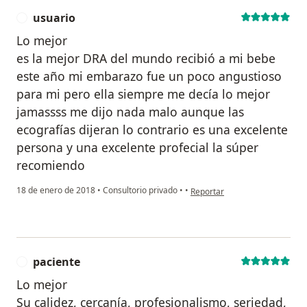
usuario
U
Lo mejor
es la mejor DRA del mundo recibió a mi bebe
este año mi embarazo fue un poco angustioso
para mi pero ella siempre me decía lo mejor
jamassss me dijo nada malo aunque las
ecografías dijeran lo contrario es una excelente
persona y una excelente profecial la súper
recomiendo
en opinión del usuario usuario
18 de enero de 2018
•
Consultorio privado
•
•
Reportar
paciente
P
Lo mejor
Su calidez, cercanía, profesionalismo, seriedad,