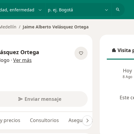
dad, enfermedad o nombre
p. ej. Bogotá
Medellín
Jaime Alberto Velásquez Ortega
Visita 
lásquez Ortega
Visita p
sobre las especializaciones
logo
·
Ver más
Hoy
8 Ago
Este c
Enviar mensaje
 y precios
Consultorios
Aseguradoras
Opiniones 