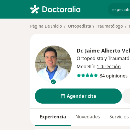
especiali
Página De Inicio
Ortopedista Y Traumatólogo
Dr.
Jaime Alberto Ve
Ortopedista y Traumató
Medellín
1 dirección
84 opiniones
Agendar cita
Experiencia
Novedades
Servicios