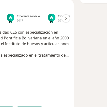
 Pontificia Bolivariana en el año 2000
el Instituto de huesos y articulaciones
ha especializado en el tratamiento de
entos en los últimos 20 años.
con plasma rico en plaquetas y células
 médico de BioXcellerator (Medicina
r una novedosa opción que ayuda a
 sin necesidad de cirugía o
roscopia en la Universidad