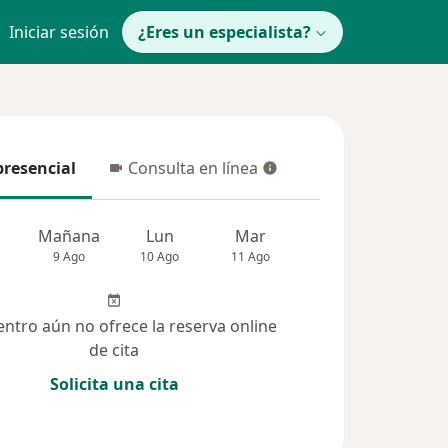
Iniciar sesión
¿Eres un especialista?
presencial
Consulta en línea
resencial
Consulta en línea
Mañana
Lun
Mar
Mié
Jue
9 Ago
10 Ago
11 Ago
12 Ago
13 Ag
entro aún no ofrece la reserva online
de cita
Solicita una cita
(84)
Dudas solucionadas (28)