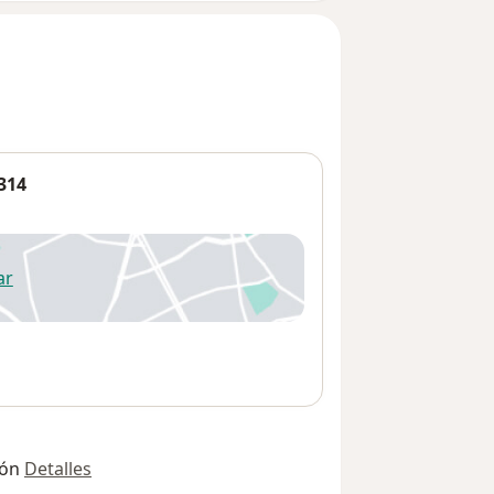
314
ar
 abre en una nueva pestaña
ión
Detalles