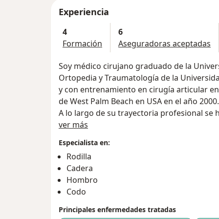
Experiencia
4
6
Formación
Aseguradoras aceptadas
Soy médico cirujano graduado de la Universidad CES con especialización en
Ortopedia y Traumatología de la Universidad
y con entrenamiento en cirugía articular en 
de West Palm Beach en USA en el año 2000.
A lo largo de su trayectoria profesional se 
Acerca de mí
integral de las enfermedades articulares del hombro, la cadera y la rodilla,
ver más
habiendo realizado más de 7.500 procedimi
Especialista en:
Desde el año 2014 incursionó en el manejo 
Rodilla
madre, actualmente perteneciendo al staff
Cadera
Regenerativa e Integradora) , para brinda
Hombro
mejorar la calidad de vida de sus pacientes
Codo
complementándola con ella.
Principales enfermedades tratadas
Se ha desempeñado como docente universitario de Art