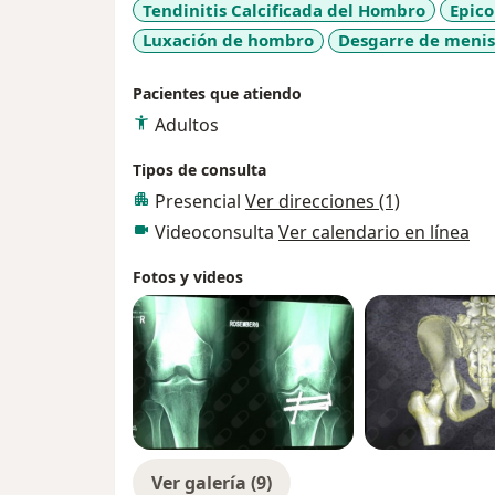
Tendinitis Calcificada del Hombro
Epico
Pontificia Bolivariana UPB y en la Univers
Luxación de hombro
Desgarre de menis
Sociedad Antioqueña de Ortopedia y Traumatología (SAOT
de Ortopedia y Traumatología (SCCOT) y S
Pacientes que atiendo
(AAOS).
Adultos
Tipos de consulta
Presencial
Ver direcciones (1)
Videoconsulta
Ver calendario en línea
Fotos y videos
Ver galería (9)