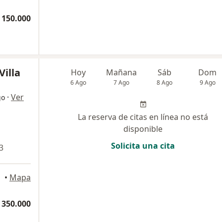
 150.000
Villa
Hoy
Mañana
Sáb
Dom
6 Ago
7 Ago
8 Ago
9 Ago
·
Ver
go
La reserva de citas en línea no está
disponible
Solicita una cita
3
•
Mapa
 350.000