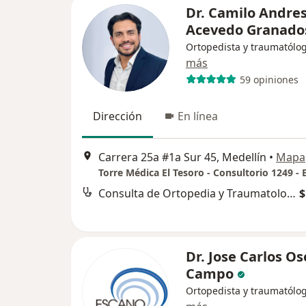
Dr. Camilo Andre
Acevedo Granado
Ortopedista y traumatólo
más
59 opiniones
Dirección
En línea
Carrera 25a #1a Sur 45, Medellín
•
Mapa
Consulta de Ortopedia y Traumatología
$
Dr. Jose Carlos Os
Campo
Ortopedista y traumatólo