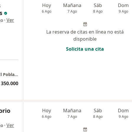
s
Hoy
Mañana
Sáb
Dom
s
6 Ago
7 Ago
8 Ago
9 Ago
·
Ver
go
La reserva de citas en línea no está
disponible
Solicita una cita
Torre Médica El Tesoro - Consultorio 1249 - El Poblado
 350.000
orio
Hoy
Mañana
Sáb
Dom
6 Ago
7 Ago
8 Ago
9 Ago
·
Ver
go