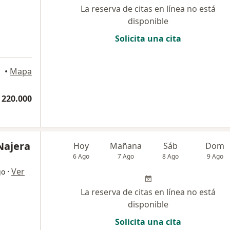
La reserva de citas en línea no está
disponible
Solicita una cita
ellín
•
Mapa
 220.000
 Najera
Hoy
Mañana
Sáb
Dom
6 Ago
7 Ago
8 Ago
9 Ago
·
Ver
go
La reserva de citas en línea no está
disponible
Solicita una cita