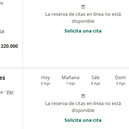
go
La reserva de citas en línea no está
disponible
pa
Solicita una cita
 220.000
es
Hoy
Mañana
Sáb
Dom
6 Ago
7 Ago
8 Ago
9 Ago
·
Ver
go
La reserva de citas en línea no está
disponible
Solicita una cita