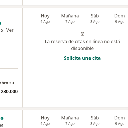
Hoy
Mañana
Sáb
Dom
6 Ago
7 Ago
8 Ago
9 Ago
·
Ver
go
La reserva de citas en línea no está
disponible
Solicita una cita
Consulta ortopedia, cirugía de mano y miembro superior, DERMAMEDIK, Centro comercial Unicentro, local 242, Medellín
 230.000
c
Hoy
Mañana
Sáb
Dom
6 Ago
7 Ago
8 Ago
9 Ago
na