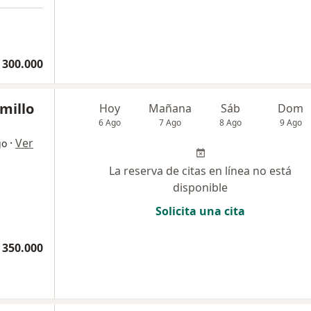
 300.000
amillo
Hoy
Mañana
Sáb
Dom
6 Ago
7 Ago
8 Ago
9 Ago
·
Ver
go
La reserva de citas en línea no está
disponible
Solicita una cita
 350.000