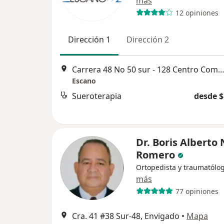
más
12 opiniones
Dirección 1
Dirección 2
Carrera 48 No 50 sur - 128 Centro Comercial Mayorca, Med
Escano
Sueroterapia
desde $
Dr. Boris Alberto
Romero
Ortopedista y traumatólo
más
77 opiniones
Cra. 41 #38 Sur-48, Envigado
•
Mapa