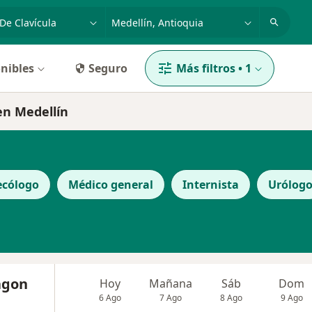
dad, enfermedad o nombre
p. ej. Bogotá
nibles
Seguro
Más filtros
•
1
 en Medellín
ecólogo
Médico general
Internista
Urólog
ragon
Hoy
Mañana
Sáb
Dom
6 Ago
7 Ago
8 Ago
9 Ago