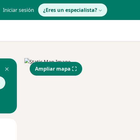
Iniciar sesión
¿Eres un especialista?
Ampliar mapa
o
Lun
Mar
Mié
10 Ago
11 Ago
12 Ago