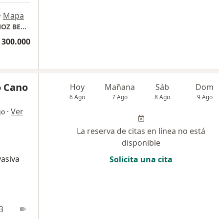
•
Mapa
CONSULTORIO PRIVADO DR. FEDERICO MUÑOZ BERRÍO
 300.000
o Cano
Hoy
Mañana
Sáb
Dom
6 Ago
7 Ago
8 Ago
9 Ago
·
Ver
go
La reserva de citas en línea no está
disponible
vasiva
Solicita una cita
3
En línea