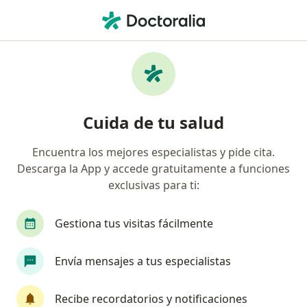
Men
Luxación De Hombro • Medellín, Antioquia
Filtros
• 1
Seguro
Mapa
Especialistas en Luxación de hombro en
Cuida de tu salud
Medellín
Encuentra los mejores especialistas y pide cita.
Descarga la App y accede gratuitamente a funciones
¿Qué especialidad estás buscando?
exclusivas para ti:
Ortopedista y Traumatólogo
Fisioterapeuta
Gestiona tus visitas fácilmente
Envía mensajes a tus especialistas
Recibe recordatorios y notificaciones