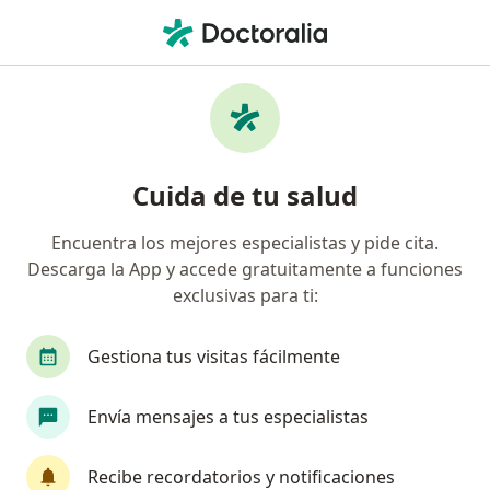
Men
Ortopedista Y Traumatólogo • Medellín, Antioquia
Filtros
Seguro:
Cafesalud Entidad Pr
Ortopedistas y traumatólogos
Cuida de tu salud
recomendados de Cafesalud Entidad
Promotora De Salud S.A. en Medellín
Encuentra los mejores especialistas y pide cita.
Descarga la App y accede gratuitamente a funciones
exclusivas para ti:
Gestiona tus visitas fácilmente
Envía mensajes a tus especialistas
Dr. Luis Alejandro Velásquez R
Recibe recordatorios y notificaciones
·
Ver más
Ortopedista y traumatólogo