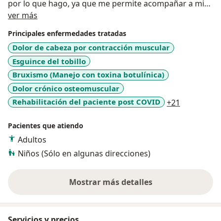
por lo que hago, ya que me permite acompañar a mis
Acerca de mí
pacientes y sus familiares/cuidadores en su proceso
ver más
de enfermedad, discapacidad y vida.
Principales enfermedades tratadas
Dolor de cabeza por contracción muscular
I am a specialist in physical medicine and rehabilitation
Esguince del tobillo
(physiatry), I graduated from the University of
Antioquia in 2012, since then I have worked in different
Bruxismo (Manejo con toxina botulínica)
institutions in the city, I have an excellent professional
Dolor crónico osteomuscular
profile, and I have a great attitude of service, because I
a11y_sr_m
Rehabilitación del paciente post COVID
+21
feel great love for what I do, as it allows me to support
my patients and their families / caregivers in their
Pacientes que atiendo
disease process, disability and life.
Adultos
Niños (Sólo en algunas direcciones)
Mostrar más detalles
sobre la experiencia
Servicios y precios