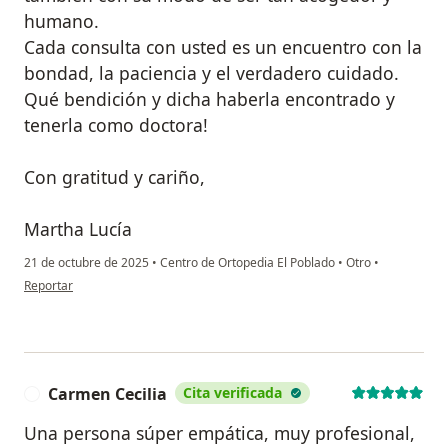
humano.
Cada consulta con usted es un encuentro con la
bondad, la paciencia y el verdadero cuidado.
Qué bendición y dicha haberla encontrado y
tenerla como doctora!
Con gratitud y cariño,
Martha Lucía
21 de octubre de 2025
•
Centro de Ortopedia El Poblado
•
Otro
•
en opinión del usuario Martha Lucia Medina
Reportar
Carmen Cecilia
Cita verificada
C
Una persona súper empática, muy profesional,