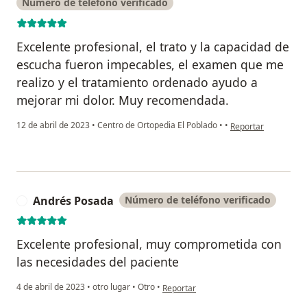
Número de teléfono verificado
Excelente profesional, el trato y la capacidad de
escucha fueron impecables, el examen que me
realizo y el tratamiento ordenado ayudo a
mejorar mi dolor. Muy recomendada.
en opinión del usuar
12 de abril de 2023
•
Centro de Ortopedia El Poblado
•
•
Reportar
Andrés Posada
Número de teléfono verificado
A
Excelente profesional, muy comprometida con
las necesidades del paciente
en opinión del usuario Andrés Posada
4 de abril de 2023
•
otro lugar
•
Otro
•
Reportar