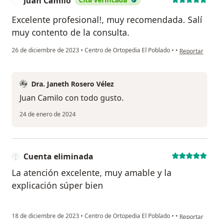
Juan Camilo
J
Excelente profesional!, muy recomendada. Salí
muy contento de la consulta.
en opinión del
26 de diciembre de 2023
•
Centro de Ortopedia El Poblado
•
•
Reportar
Dra. Janeth Rosero Vélez
Juan Camilo con todo gusto.
24 de enero de 2024
Cuenta eliminada
La atención excelente, muy amable y la
explicación súper bien
en opinión del
18 de diciembre de 2023
•
Centro de Ortopedia El Poblado
•
•
Reportar