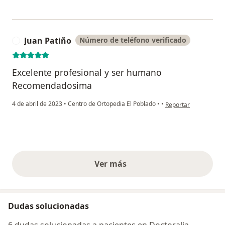
Juan Patiño
Número de teléfono verificado
J
Excelente profesional y ser humano
Recomendadosima
en opinión del usuari
4 de abril de 2023
•
Centro de Ortopedia El Poblado
•
•
Reportar
Ver más
opiniones anteriores
Dudas solucionadas
6 dudas solucionadas a pacientes en Doctoralia