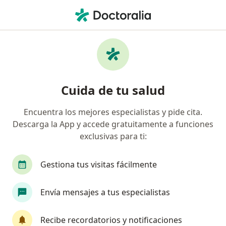
Men
¿Qué estás buscando?
Página De Inicio
Psicólogo
Sabaneta
Jennifer Vaneg
Cambiar de ciudad
Cuida de tu salud
Encuentra los mejores especialistas y pide cita.
Descarga la App y accede gratuitamente a funciones
exclusivas para ti:
Mag.
Jennifer Vanegas Jaramillo
sobre las especializaciones
Psicóloga
·
Ver más
Gestiona tus visitas fácilmente
Sabaneta
2 direcciones
Núm. Colegiado: 228788 5278621
Envía mensajes a tus especialistas
31 opiniones
Recibe recordatorios y notificaciones