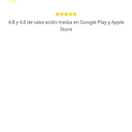
Agendar cita
Enviar mensaje
4.8 y 4.8 de valoración media en Google Play y Apple
Store
Experiencia
Servicios y precios
Consultorios
Experiencia
3
2
Formación
Aseguradoras aceptadas
Psicóloga de la Corporación Universitaria Lasallista y
Magíster en Neuropsicología Clínica de la Universidad
CES. Inclinada hacia la corriente cognitiva de la
psicología y con interés en la neuropsicología,
abarcando aspectos del neurodesarrollo y lo
neurocognitivo. Con interés en el campo clínico,
acompañado de un conocimiento preciso de las