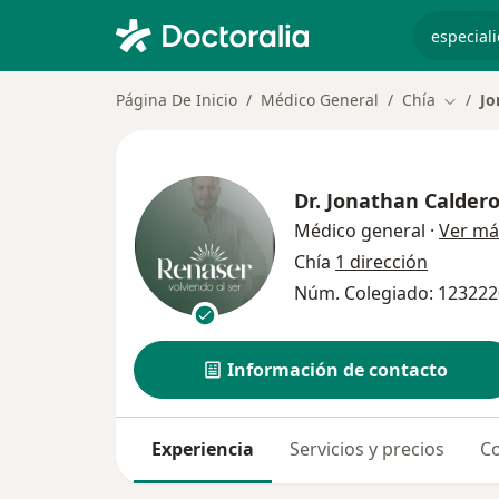
especiali
Página De Inicio
Médico General
Chía
Jo
Cambia
Dr.
Jonathan Calder
Médico general
·
Ver má
Chía
1 dirección
Núm. Colegiado: 123222
Información de contacto
Experiencia
Servicios y precios
Co