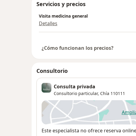
Amor, comenzando conmigo mismo, hacién
Servicios y precios
cuidando mi cuerpo como templo y canal pa
personas que se encuentran en el estado de
Visita medicina general
Detalles
De allí nace RENASER VOLVIENDO AL SER.
¿Cómo funcionan los precios?
Consultorio
Consulta privada
Consultorio particular,
Chía
110111
Ampli
se
Disponibilidad
Este especialista no ofrece reserva onlin