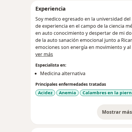
Experiencia
Soy medico egresado en la universidad del 
de experiencia en el campo de la ciencia m
en auto conocimiento y despertar de mi don
de la auto sanación emocional junto a Ricar
emociones son energía en movimiento y al
Acerca de mí
realidad.
ver más
Especialista en:
Así mismo hace más de 2 años hice conscien
Medicina alternativa
mano de María Elvira Pombom en el que a
aprovechar todas las oportunidades en la 
Principales enfermedades tratadas
Reiki Puro Japonés con el Maestro Gelva en 
Acidez
Anemia
Calambres en la piern
Como consecuencia comprendí realmente qu
demás y de esta forma cumplir el llamado d
Mostrar más 
so
transformación y despertar de conciencia
humanos y por qué vinimos a esta vida, c