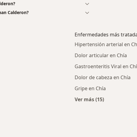
lderon?
han Calderon?
Enfermedades más tratad
Hipertensión arterial en Ch
Dolor articular en Chía
Gastroenteritis Viral en Ch
Dolor de cabeza en Chía
Gripe en Chía
Ver más (15)
rcanas a Chía
Más en esta catego