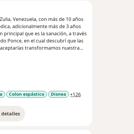
Zulia, Venezuela, con más de 10 años
édica, adicionalmente más de 3 años
 principal que es la sanación, a través
do Ponce, en el cual descubrí que las
 aceptarlas transformamos nuestra
te la conexión con los Ángeles de la
prendí a comprender sus mensajes y
vida. Durante el año 2024 me formé en
la Escuela Gelva.
a11y_sr_more_diseases
a
Colon espástico
Disnea
+126
ien soy, como puedo servir a los
e mi alma en servir a través de mi
detalles
bre la experiencia
 acerca de quienes somos como seres
omprendiendo realmente que es el