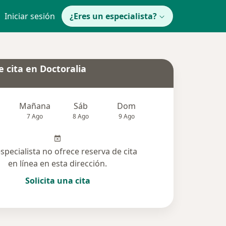
Iniciar sesión
¿Eres un especialista?
 cita en Doctoralia
Mañana
Sáb
Dom
Lun
Mar
7 Ago
8 Ago
9 Ago
10 Ago
11 Ag
especialista no ofrece reserva de cita
en línea en esta dirección.
Solicita una cita