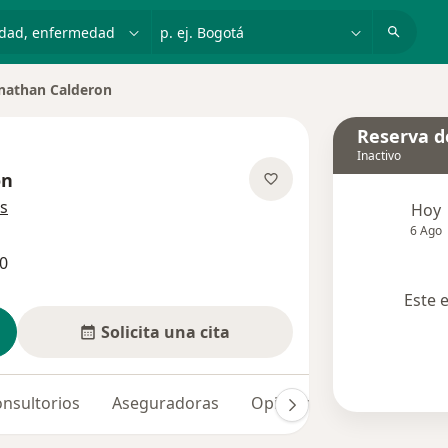
dad, enfermedad o nombre
p. ej. Bogotá
nathan Calderon
r de ciudad
Reserva de
Inactivo
on
sobre las especializaciones
s
Hoy
6 Ago
0
Este 
Solicita una cita
nsultorios
Aseguradoras
Opiniones