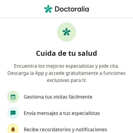
Men
Gripe • Chía, Cundinamarca
Filtros
• 1
Seguro
Mapa
Especialistas en Gripe en Chía
Cuida de tu salud
Encuentra los mejores especialistas y pide cita.
¿Qué especialidad estás buscando?
Descarga la App y accede gratuitamente a funciones
Médico general
Especialista en Medicina Famil
exclusivas para ti:
Gestiona tus visitas fácilmente
Envía mensajes a tus especialistas
Recibe recordatorios y notificaciones