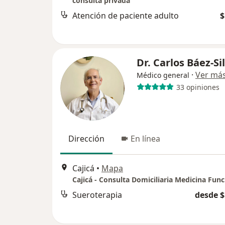
consulta privada
Atención de paciente adulto
$
Dr. Carlos Báez-Si
·
Ver má
Médico general
33 opiniones
Dirección
En línea
Cajicá
•
Mapa
Sueroterapia
desde $