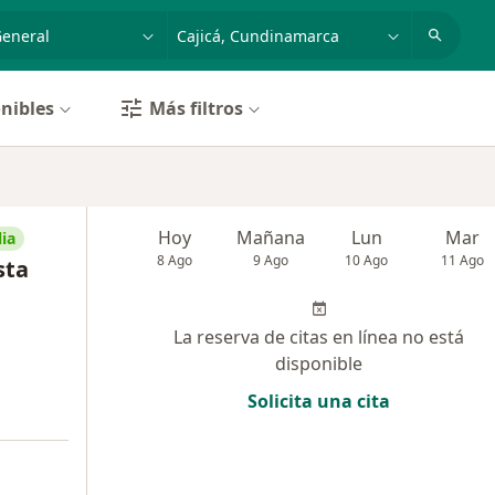
dad, enfermedad o nombre
p. ej. Bogotá
nibles
Más filtros
Hoy
Mañana
Lun
Mar
ia
8 Ago
9 Ago
10 Ago
11 Ago
sta
La reserva de citas en línea no está
disponible
Solicita una cita