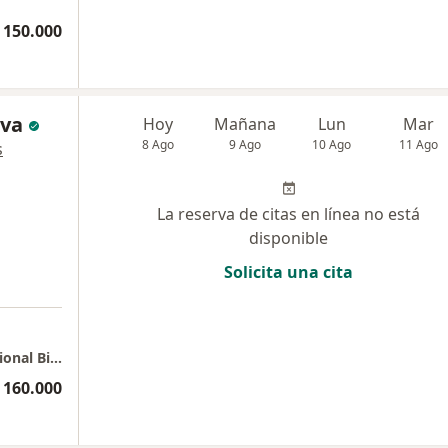
 150.000
lva
Hoy
Mañana
Lun
Mar
8 Ago
9 Ago
10 Ago
11 Ago
s
La reserva de citas en línea no está
disponible
Solicita una cita
Cajicá - Consulta Domiciliaria Medicina Funcional Biorreguladora
 160.000