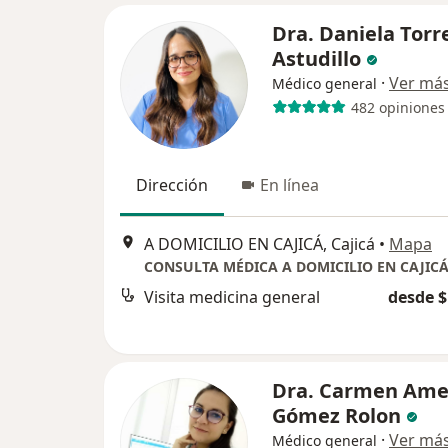
Dra. Daniela Torr
Astudillo
·
Ver má
Médico general
482 opiniones
Dirección
En línea
A DOMICILIO EN CAJICÁ, Cajicá
•
Mapa
CONSULTA MÉDICA A DOMICILIO EN CAJIC
Visita medicina general
desde $
Dra. Carmen Ame
Gómez Rolon
·
Ver má
Médico general