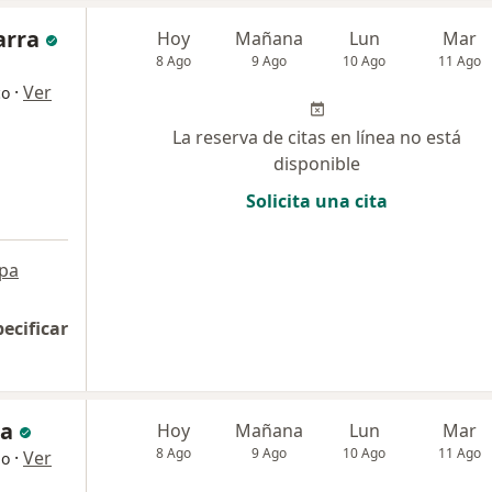
arra
Hoy
Mañana
Lun
Mar
8 Ago
9 Ago
10 Ago
11 Ago
·
Ver
co
La reserva de citas en línea no está
disponible
Solicita una cita
pa
pecificar
ra
Hoy
Mañana
Lun
Mar
8 Ago
9 Ago
10 Ago
11 Ago
·
Ver
go