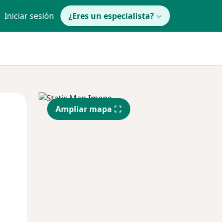
Iniciar sesión
¿Eres un especialista?
Mié
Jue
Vie
Ampliar mapa
12 Ago
13 Ago
14 Ago