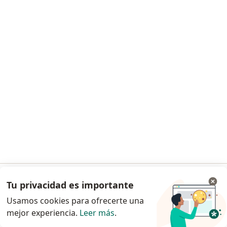
Visita medicina general
desde $ 80.000
Este especialista no ofrece reserva de cita en línea en esta dirección.
Solicita una cita
Dra. Valentina Garzon Pardo
Médica general
Tu privacidad es importante
Ir a la app
CL 36 # 1-81 Este, Soacha
•
Mapa
Usamos cookies para ofrecerte una
Medicina general domiciliaria
mejor experiencia.
Leer más
.
Continuar en el navegador
Visita medicina general
desde $ 100.000