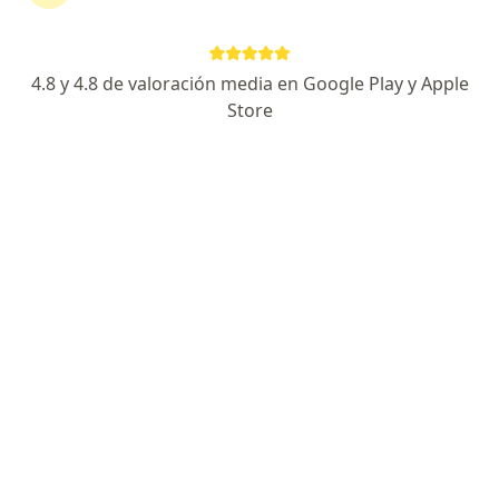
Dr. Carlos Eduardo Barrera Manrique
4.8 y 4.8 de valoración media en Google Play y Apple
·
Ver
Médico general, Especialista en medicina domiciliaria
Store
más
89 opiniones
Dirección
En línea
Carrera 73 #40c Sur-17, Bogotá
•
Mapa
Consulta medica SOLO DOMICILIARIA en TODO Bogotá. Orientacion médica telefonica y por videollamada.
Visita medicina general
desde $ 140.000
Este especialista no ofrece reserva de cita en línea en esta dirección.
Solicita una cita