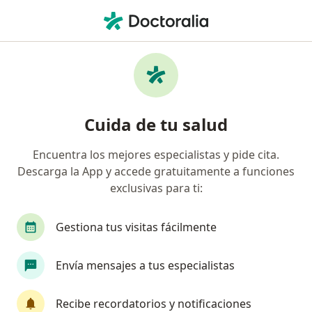
Men
Médico General • Soacha, Cundinamarca
Filtros
Seguro
Mapa
Médicos generales en Soacha
Cuida de tu salud
Encuentra los mejores especialistas y pide cita.
¿Cuál es tu compañía aseguradora?
Descarga la App y accede gratuitamente a funciones
HDI Seguros Colombia S.A.
exclusivas para ti:
Gestiona tus visitas fácilmente
Envía mensajes a tus especialistas
Recibe recordatorios y notificaciones