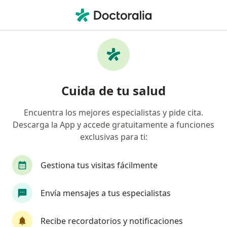
Men
Dolor Articular • Chía, Cundinamarca
Filtros
• 1
Seguro
Mapa
Especialistas en Dolor articular en Chía
Cuida de tu salud
Encuentra los mejores especialistas y pide cita.
¿Qué especialidad estás buscando?
Descarga la App y accede gratuitamente a funciones
Médico general
Especialista en Medicina Famil
exclusivas para ti:
Gestiona tus visitas fácilmente
Envía mensajes a tus especialistas
Recibe recordatorios y notificaciones