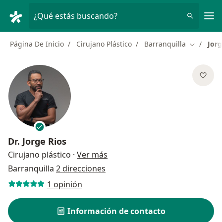
Men
¿Qué estás buscando?
Página De Inicio
Cirujano Plástico
Barranquilla
Jorg
Cambiar 
Dr.
Jorge Rios
sobre las especializaciones
Cirujano plástico
·
Ver más
Barranquilla
2 direcciones
1 opinión
Información de contacto