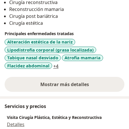
Cirugía reconstructiva
International. Cuenta con una alta experiencia
Reconstrucción mamaria
quirúrgica y con la asesoría de maestros de talla
Cirugía post bariátrica
internacional que lo motivan a leer y estar siempre
Cirugía estética
actualizado en las últimas tendencias de educación
Principales enfermedades tratadas
médica en la costa caribe Colombiana. Su afinidad y
dedicación por las proporciones estéticas lo motivan
Alteración estética de la nariz
día a día a ofrecerte los mejores resultados.
Lipodistrofia corporal (grasa localizada)
Tabique nasal desviado
Atrofia mamaria
a11y_sr_more_diseases
Flacidez abdominal
+4
Mostrar más detalles
sobre la experiencia
Servicios y precios
Visita Cirugía Plástica, Estética y Reconstructiva
Detalles