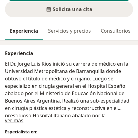
Solicita una cita
Experiencia
Servicios y precios
Consultorios
Experiencia
El Dr. Jorge Luis Ríos inició su carrera de médico en la
Universidad Metropolitana de Barranquilla donde
obtuvo el título de médico y cirujano. Luego se
especializó en cirugía general en el Hospital Español
abalado por el Ministerio de Educación Nacional de
Buenos Aires Argentina. Realizó una sub-especialidad
en cirugía plástica estética y reconstructiva en el
prestigioso Hospital Italiano abalado por la
Acerca de mí
ver más
Universidad de Buenos Aires Argentina. Catalogado
como uno de los mejores hospitales en Latinoamérica,
Especialista en:
además acreditado por la Joint Commission