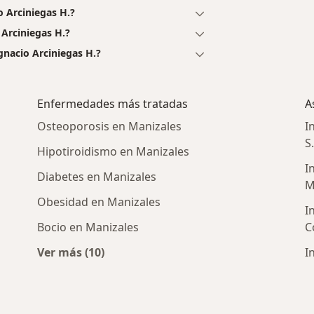
o Arciniegas H.?
 Arciniegas H.?
gnacio Arciniegas H.?
Enfermedades más tratadas
A
Osteoporosis en Manizales
I
S
Hipotiroidismo en Manizales
I
Diabetes en Manizales
M
Obesidad en Manizales
I
Bocio en Manizales
C
Ver más (10)
I
Más en esta categoría: Enfermedades más 