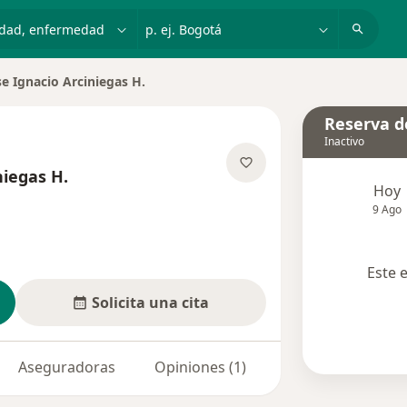
dad, enfermedad o nombre
p. ej. Bogotá
se Ignacio Arciniegas H.
 de ciudad
Reserva de
Inactivo
niegas H.
Hoy
e las especializaciones
9 Ago
Este 
Solicita una cita
Aseguradoras
Opiniones (1)