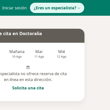
Iniciar sesión
¿Eres un especialista?
 cita en Doctoralia
Mañana
Mar
Mié
Jue
Vie
10 Ago
11 Ago
12 Ago
13 Ago
14 Ag
especialista no ofrece reserva de cita
en línea en esta dirección.
Solicita una cita