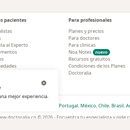
os pacientes
Para profesionales
listas
Planes y precios
s
Para doctores
ta al Experto
Para clinicas
amentos
Noa Notes
nuevo
os
Recursos gratuitos
medades
Condiciones de los Planes
tas Frecuentes
Doctoralia
ión para móvil
e
na mejor experiencia.
ueva pestaña
en una nueva pestaña
e abre en una nueva pestaña
se abre en una nueva pestaña
se abre en una nueva pestaña
se abre en una nueva pestaña
se abre en una nueva p
se abre en una
se abre e
se
Italia
,
Deutschland
,
Česko
,
Portugal
,
México
,
Chile
,
Brasil
,
A
w.doctoralia.co © 2026 - Encuentra tu especialista y pide c