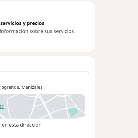
servicios y precios
 información sobre sus servicios
alogrande,
Manizales
ar
 abre en una nueva pestaña
e en esta dirección