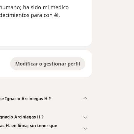
r humano; ha sido mi medico
decimientos para con él.
 del usuario anónimo
Modificar o gestionar perfil
se Ignacio Arciniegas H.?
gnacio Arciniegas H.?
as H. en línea, sin tener que