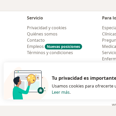
Servicio
Para l
Privacidad y cookies
Especia
Quiénes somos
Clínica
Contacto
Pregun
Empleos
Medic
Nuevas posiciones
Términos y condiciones
Servici
Enfer
Pregun
Aplicac
Tu privacidad es important
Usamos cookies para ofrecerte u
Leer más
.
se abre en una n
se abre 
s
Polska
,
Türkiye
,
España
,
ww