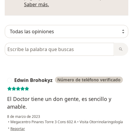
Más información sobre opiniones
Saber más.
Busca en opiniones
Edwin Brohokyz
Número de teléfono verificado
E
El Doctor tiene un don gente, es sencillo y
amable.
8 de marzo de 2023
•
Megacentro Pinares Torre 3 Cons 602 A
•
Visita Otorrinolaringología
en opinión del usuario Edwin Brohokyz
•
Reportar