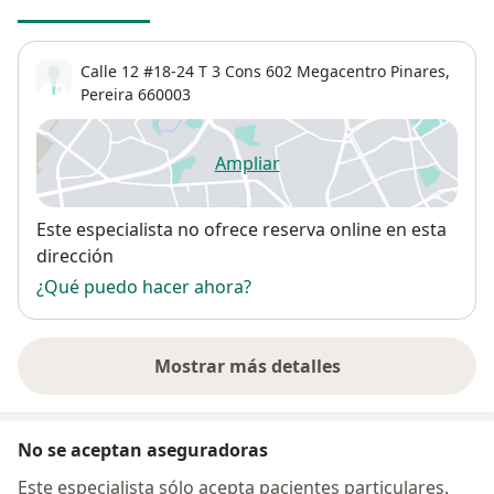
Calle 12 #18-24 T 3 Cons 602 Megacentro Pinares,
Pereira
660003
Ampliar
se abre en una nueva pestañ
Disponibilidad
Este especialista no ofrece reserva online en esta
dirección
¿Qué puedo hacer ahora?
Mostrar más detalles
sobre la dirección
No se aceptan aseguradoras
Este especialista sólo acepta pacientes particulares.