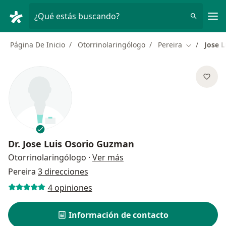
Men
¿Qué estás buscando?
Página De Inicio
Otorrinolaringólogo
Pereira
Jose 
Cambiar de
Dr.
Jose Luis Osorio Guzman
sobre las especializaciones
Otorrinolaringólogo
·
Ver más
Pereira
3 direcciones
4 opiniones
Información de contacto