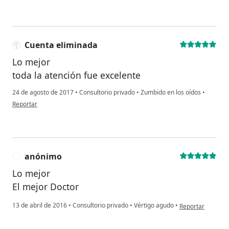
Cuenta eliminada
Lo mejor
toda la atención fue excelente
24 de agosto de 2017
•
Consultorio privado
•
Zumbido en los oídos
•
en opinión del usuario Cuenta eliminada
Reportar
anónimo
A
Lo mejor
El mejor Doctor
en opinión del u
13 de abril de 2016
•
Consultorio privado
•
Vértigo agudo
•
Reportar