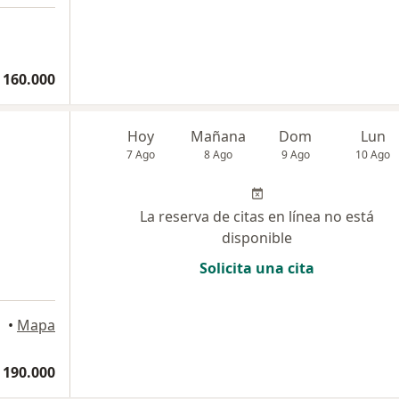
 160.000
Hoy
Mañana
Dom
Lun
7 Ago
8 Ago
9 Ago
10 Ago
La reserva de citas en línea no está
disponible
Solicita una cita
•
Mapa
 190.000