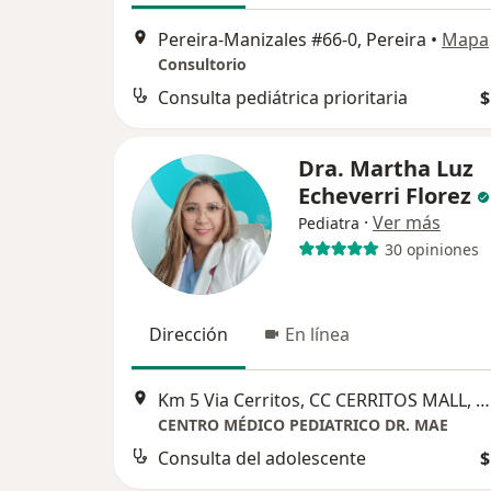
Pereira-Manizales #66-0, Pereira
•
Mapa
Consultorio
Consulta pediátrica prioritaria
$
Dra. Martha Luz
Echeverri Florez
·
Ver más
Pediatra
30 opiniones
Dirección
En línea
Km 5 Via Cerritos, CC CERRITOS MALL, TORRE MEDICAL CENTER PISO 5 CONSULTORIO 504, Pereira
CENTRO MÉDICO PEDIATRICO DR. MAE
Consulta del adolescente
$