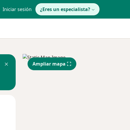
Iniciar sesión
¿Eres un especialista?
Ampliar mapa
Mar
Mié
Jue
11 Ago
12 Ago
13 Ago