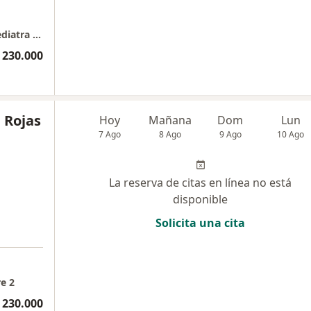
Consultorio Medico Dr Juan C Restrepo V. Pediatra Neonatologo.
 230.000
a Rojas
Hoy
Mañana
Dom
Lun
7 Ago
8 Ago
9 Ago
10 Ago
La reserva de citas en línea no está
disponible
Solicita una cita
e 2
 230.000