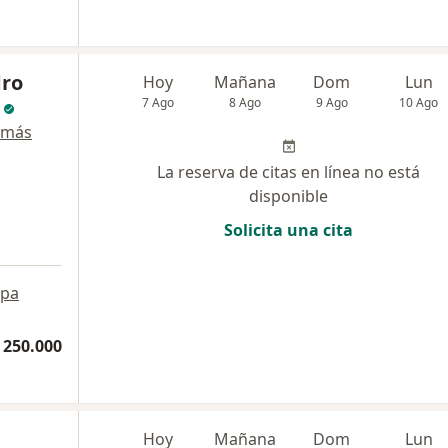
dro
Hoy
Mañana
Dom
Lun
7 Ago
8 Ago
9 Ago
10 Ago
 más
La reserva de citas en línea no está
disponible
Solicita una cita
pa
 250.000
Hoy
Mañana
Dom
Lun