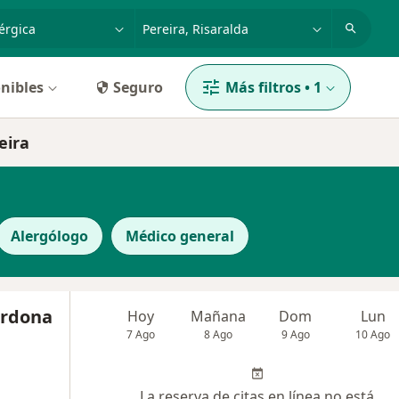
dad, enfermedad o nombre
p. ej. Bogotá
nibles
Seguro
Más filtros
•
1
eira
Alergólogo
Médico general
ardona
Hoy
Mañana
Dom
Lun
7 Ago
8 Ago
9 Ago
10 Ago
La reserva de citas en línea no está