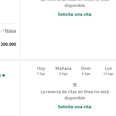
disponible
Solicita una cita
a
1 Consultorio 705, Pereira
•
Mapa
 200.000
Hoy
Mañana
Dom
Lun
a
7 Ago
8 Ago
9 Ago
10 Ago
La reserva de citas en línea no está
disponible
Solicita una cita