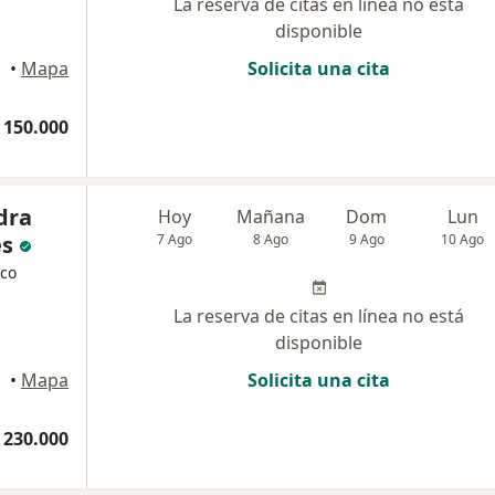
La reserva de citas en línea no está
disponible
•
Mapa
Solicita una cita
 150.000
dra
Hoy
Mañana
Dom
Lun
es
7 Ago
8 Ago
9 Ago
10 Ago
ico
La reserva de citas en línea no está
disponible
•
Mapa
Solicita una cita
 230.000