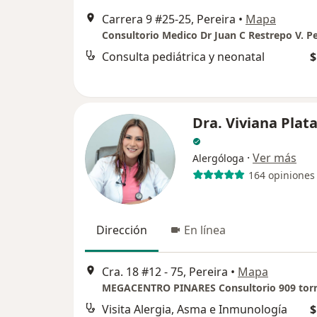
Carrera 9 #25-25, Pereira
•
Mapa
Consulta pediátrica y neonatal
$
Dra. Viviana Plat
·
Ver más
Alergóloga
164 opiniones
Dirección
En línea
Cra. 18 #12 - 75, Pereira
•
Mapa
MEGACENTRO PINARES Consultorio 909 torr
Visita Alergia, Asma e Inmunología
$