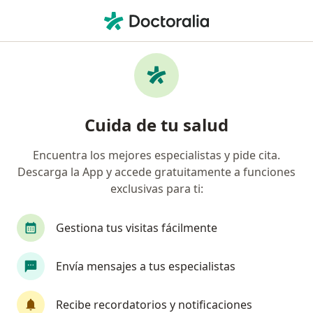
Men
Otitis Media • Pereira, Risaralda
Filtros
• 1
Seguro
Mapa
Especialistas en Otitis media en Pereira
Cuida de tu salud
Encuentra los mejores especialistas y pide cita.
¿Qué especialidad estás buscando?
Descarga la App y accede gratuitamente a funciones
Pediatra
Otorrinolaringólogo
exclusivas para ti:
Gestiona tus visitas fácilmente
Envía mensajes a tus especialistas
Recibe recordatorios y notificaciones