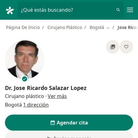
Men
¿Qué estás buscando?
Página De Inicio
Cirujano Plástico
Bogotá
Jose Rica
Cambiar de ci
Dr.
Jose Ricardo Salazar Lopez
sobre las especializaciones
Cirujano plástico
·
Ver más
Bogotá
1 dirección
Agendar cita