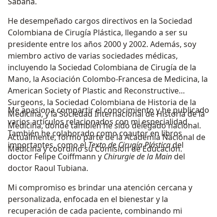
Sabana.
He desempeñado cargos directivos en la Sociedad
Colombiana de Cirugía Plástica, llegando a ser su
presidente entre los años 2000 y 2002. Además, soy
miembro activo de varias sociedades médicas,
incluyendo la Sociedad Colombiana de Cirugía de la
Mano, la Asociación Colombo-Francesa de Medicina, la
American Society of Plastic and Reconstructive
Surgeons, la Sociedad Colombiana de Historia de la
Me apasiona compartir el conocimiento y he publicado
Medicina, y la Sociedad Internacional de Historia de la
varios artículos relacionados con mi especialidad.
Medicina, donde también he sido delegado nacional.
También he colaborado como coautor en libros
Actualmente, formo parte de la Academia Nacional de
importantes, como el
Texto de Cirugía Plástica
del
Medicina y coordino su Comisión de Educación.
doctor Felipe Coiffmann y
Chirurgie de la Main
del
doctor Raoul Tubiana.
Mi compromiso es brindar una atención cercana y
personalizada, enfocada en el bienestar y la
recuperación de cada paciente, combinando mi