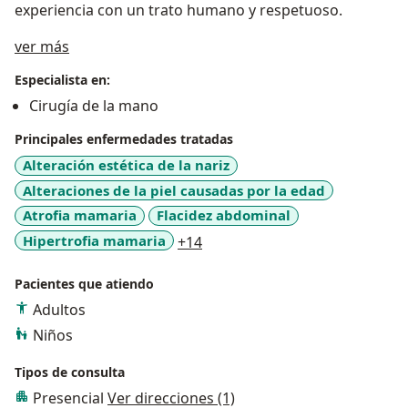
experiencia con un trato humano y respetuoso.
Acerca de mí
ver más
Especialista en:
Cirugía de la mano
Principales enfermedades tratadas
Alteración estética de la nariz
Alteraciones de la piel causadas por la edad
Atrofia mamaria
Flacidez abdominal
a11y_sr_more_diseases
Hipertrofia mamaria
+14
Pacientes que atiendo
Adultos
Niños
Tipos de consulta
Presencial
Ver direcciones (1)