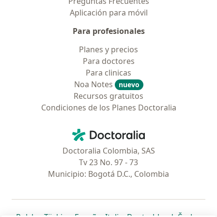
Preguntas Frecuentes
Aplicación para móvil
Para profesionales
Planes y precios
Para doctores
Para clinicas
Noa Notes
nuevo
Recursos gratuitos
Condiciones de los Planes Doctoralia
Contacto
Doctoralia - Página de inicio
Doctoralia Colombia, SAS
Tv 23 No. 97 - 73
Municipio: Bogotá D.C., Colombia
se abre en una nueva pestaña
se abre en una nueva pestaña
se abre en una nueva pestaña
se abre en una nueva pes
se abre en 
se a