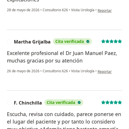
en opinión del usuar
28 de mayo de 2026
•
Consultorio 626
•
Visita Urología
•
Reportar
Martha Grijalba
Cita verificada
M
Excelente profesional el Dr Juan Manuel Paez,
muchas gracias por su atención
en opinión del usua
26 de mayo de 2026
•
Consultorio 626
•
Visita Urología
•
Reportar
F. Chinchilla
Cita verificada
F
Escucha, revisa con cuidado, parece ponerse en
el lugar del paciente y por tanto lo considero
muy objetivo aAdemás tiene bastante empatía