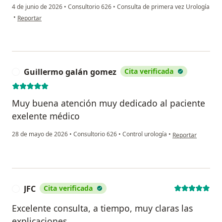
4 de junio de 2026
•
Consultorio 626
•
Consulta de primera vez Urología
en opinión del usuario Oscar Pereira
•
Reportar
Guillermo galán gomez
Cita verificada
G
Muy buena atención muy dedicado al paciente
exelente médico
en opinión del us
28 de mayo de 2026
•
Consultorio 626
•
Control urología
•
Reportar
JFC
Cita verificada
J
Excelente consulta, a tiempo, muy claras las
explicaciones