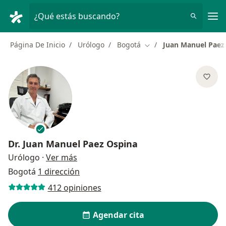
Men
¿Qué estás buscando?
Página De Inicio
Urólogo
Bogotá
Juan Manuel Paez
Cambiar de ciudad
Dr.
Juan Manuel Paez Ospina
sobre las especializaciones
Urólogo
·
Ver más
Bogotá
1 dirección
412 opiniones
Agendar cita