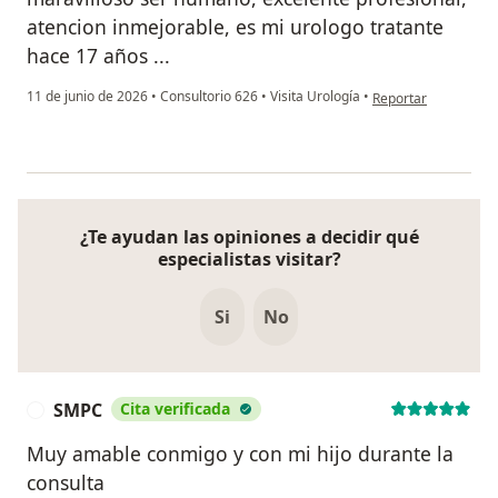
atencion inmejorable, es mi urologo tratante
hace 17 años ...
en opinión del usuar
11 de junio de 2026
•
Consultorio 626
•
Visita Urología
•
Reportar
¿Te ayudan las opiniones a decidir qué
especialistas visitar?
Si
No
SMPC
Cita verificada
S
Muy amable conmigo y con mi hijo durante la
consulta