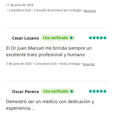
11 de junio de 2026
en opinión del usua
•
Consultorio 626
•
Consulta de primera vez Urología
•
Reportar
Cesar Lozano
Cita verificada
C
El Dr Juan Manuel me brinda siempre un
excelente trato profesional y humano
en opinión del usuar
5 de junio de 2026
•
Consultorio 626
•
Visita Urología
•
Reportar
Oscar Pereira
Cita verificada
O
Demostró ser un médico con dedicación y
experiencia...