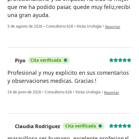
que me ha podido pasar, quede muy feliz,recibi
una gran ayuda.
en opinión del usua
5 de agosto de 2026
•
Consultorio 626
•
Visita Urología
•
Reportar
Piyo
Cita verificada
P
Profesional y muy explicito en sus comentarios
y observaciones medicas. Gracias !
en opinión del usuar
24 de junio de 2026
•
Consultorio 626
•
Visita Urología
•
Reportar
Claudia Rodriguez
Cita verificada
C
maravilloso ser humano, excelente profesional,