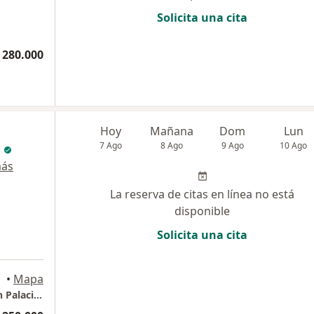
Solicita una cita
 280.000
Hoy
Mañana
Dom
Lun
7 Ago
8 Ago
9 Ago
10 Ago
más
La reserva de citas en línea no está
disponible
Solicita una cita
•
Mapa
Consultorio privado Dr David Dario Grateron Palacios