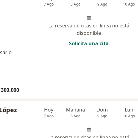
7 Ago
8 Ago
9 Ago
10 Ago
La reserva de citas en línea no está
disponible
Solicita una cita
sario
 300.000
 López
Hoy
Mañana
Dom
Lun
7 Ago
8 Ago
9 Ago
10 Ago
La reserva de citas en línea no está