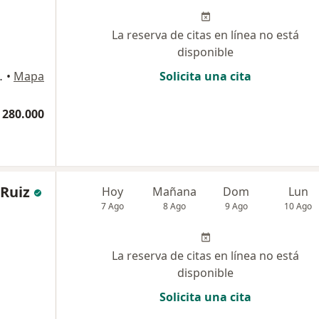
La reserva de citas en línea no está
disponible
 #82-85, Bogotá
•
Mapa
Solicita una cita
 280.000
 Ruiz
Hoy
Mañana
Dom
Lun
7 Ago
8 Ago
9 Ago
10 Ago
La reserva de citas en línea no está
disponible
Solicita una cita