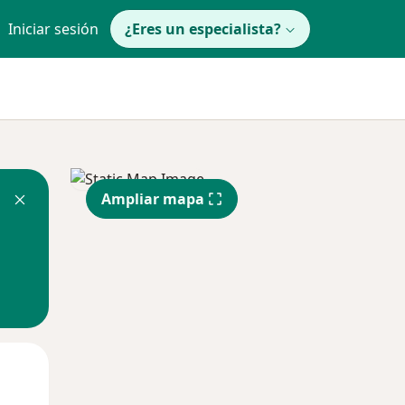
Iniciar sesión
¿Eres un especialista?
Ampliar mapa
Mar
Mié
Jue
11 Ago
12 Ago
13 Ago