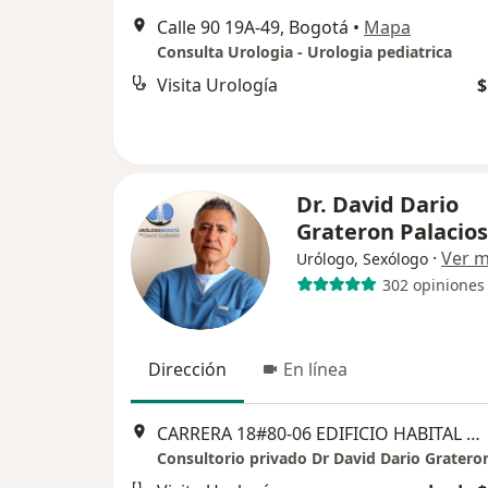
Calle 90 19A-49, Bogotá
•
Mapa
Consulta Urologia - Urologia pediatrica
Visita Urología
$
Dr. David Dario
Grateron Palacios
·
Ver 
Urólogo, Sexólogo
302 opiniones
Dirección
En línea
CARRERA 18#80-06 EDIFICIO HABITAL MEDICAL PISO 5.OFICINA 503, Bogotá