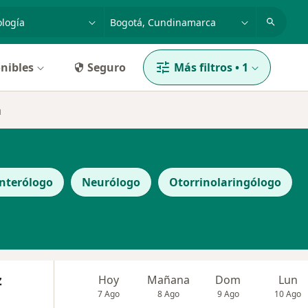
dad, enfermedad o nombre
p. ej. Bogotá
nibles
Seguro
Más filtros
•
1
á
nterólogo
Neurólogo
Otorrinolaringólogo
z
Hoy
Mañana
Dom
Lun
7 Ago
8 Ago
9 Ago
10 Ago