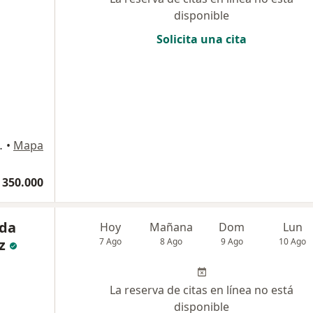
disponible
Solicita una cita
rio 701, Bogotá
•
Mapa
 350.000
nda
Hoy
Mañana
Dom
Lun
z
7 Ago
8 Ago
9 Ago
10 Ago
La reserva de citas en línea no está
disponible