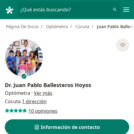
Men
¿Qué estás buscando?
Página De Inicio
Optómetra
Cúcuta
Juan Pablo Balles
Dr.
Juan Pablo Ballesteros Hoyos
sobre las especializaciones
Optómetra
·
Ver más
Cúcuta
1 dirección
10 opiniones
Información de contacto