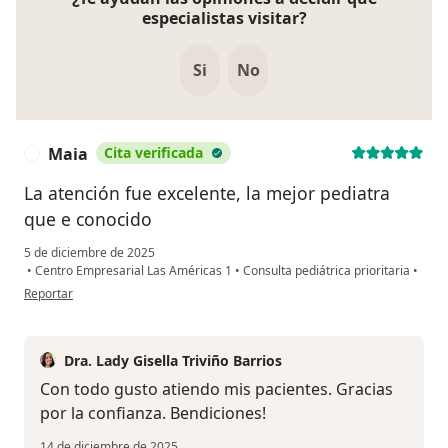
especialistas visitar?
Si
No
Maia
Cita verificada
M
La atención fue excelente, la mejor pediatra
que e conocido
5 de diciembre de 2025
•
Centro Empresarial Las Américas 1
•
Consulta pediátrica prioritaria
•
en opinión del usuario Maia
Reportar
Dra. Lady Gisella Triviño Barrios
Con todo gusto atiendo mis pacientes. Gracias
por la confianza. Bendiciones!
14 de diciembre de 2025