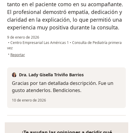
tanto en el paciente como en su acompañante.
El profesional demostró empatía, dedicación y
claridad en la explicación, lo que permitió una
experiencia muy positiva durante la consulta.
9 de enero de 2026
•
Centro Empresarial Las Américas 1
•
Consulta de Pediatría primera
vez
en opinión del usuario alexis gisella olaciregui
•
Reportar
Dra. Lady Gisella Triviño Barrios
Gracias por tan detallada descripción. Fue un
gusto atenderlos. Bendiciones.
10 de enero de 2026
¿Te ayudan las opiniones a decidir qué