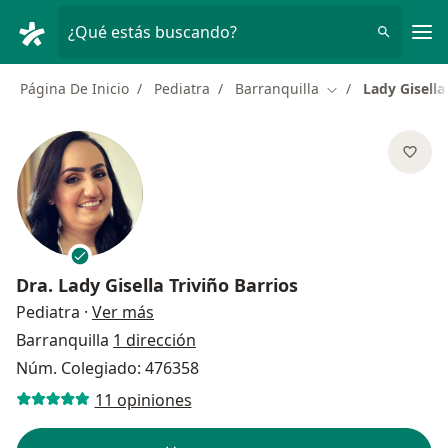
Men
¿Qué estás buscando?
Página De Inicio
Pediatra
Barranquilla
Lady Gisella
Cambiar de ciuda
Dra.
Lady Gisella Triviño Barrios
sobre las especializaciones
Pediatra
·
Ver más
Barranquilla
1 dirección
Núm. Colegiado: 476358
11 opiniones