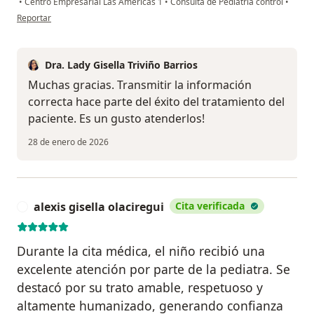
•
Centro Empresarial Las Américas 1
•
Consulta de Pediatría control
•
en opinión del usuario Gina P
Reportar
Dra. Lady Gisella Triviño Barrios
Muchas gracias. Transmitir la información
correcta hace parte del éxito del tratamiento del
paciente. Es un gusto atenderlos!
28 de enero de 2026
alexis gisella olaciregui
Cita verificada
A
Durante la cita médica, el niño recibió una
excelente atención por parte de la pediatra. Se
destacó por su trato amable, respetuoso y
altamente humanizado, generando confianza