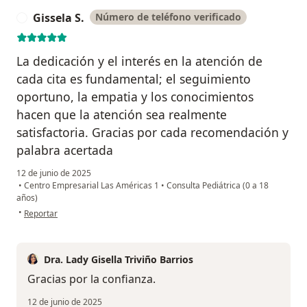
Gissela S.
Número de teléfono verificado
G
La dedicación y el interés en la atención de
cada cita es fundamental; el seguimiento
oportuno, la empatia y los conocimientos
hacen que la atención sea realmente
satisfactoria. Gracias por cada recomendación y
palabra acertada
12 de junio de 2025
•
Centro Empresarial Las Américas 1
•
Consulta Pediátrica (0 a 18
años)
en opinión del usuario Gissela S.
•
Reportar
Dra. Lady Gisella Triviño Barrios
Gracias por la confianza.
12 de junio de 2025