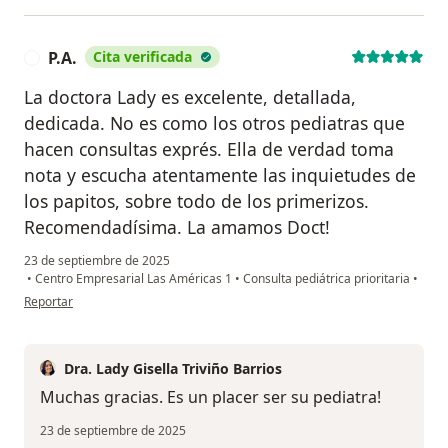
P.A.
Cita verificada
P
La doctora Lady es excelente, detallada,
dedicada. No es como los otros pediatras que
hacen consultas exprés. Ella de verdad toma
nota y escucha atentamente las inquietudes de
los papitos, sobre todo de los primerizos.
Recomendadísima. La amamos Doct!
23 de septiembre de 2025
•
Centro Empresarial Las Américas 1
•
Consulta pediátrica prioritaria
•
en opinión del usuario P.A.
Reportar
Dra. Lady Gisella Triviño Barrios
Muchas gracias. Es un placer ser su pediatra!
23 de septiembre de 2025