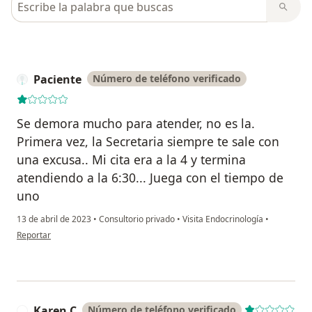
Paciente
Número de teléfono verificado
Se demora mucho para atender, no es la.
Primera vez, la Secretaria siempre te sale con
una excusa.. Mi cita era a la 4 y termina
atendiendo a la 6:30... Juega con el tiempo de
uno
13 de abril de 2023
•
Consultorio privado
•
Visita Endocrinología
•
en opinión del usuario Paciente
Reportar
Karen C
Número de teléfono verificado
K