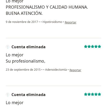
Lo mejor
PROFESIONALISMO Y CALIDAD HUMANA.
BUENA ATENCIÓN.
en opinión del usuario paciente
9 de noviembre de 2017
•
•
Hipotiroidismo
•
Reportar
Cuenta eliminada
Lo mejor
Su profesionalismo,
en opinión del usuario Cuen
23 de septiembre de 2015
•
•
Adenoidectomía
•
Reportar
Cuenta eliminada
Lo mejor