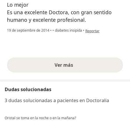
Lo mejor
Es una excelente Doctora, con gran sentido
humano y excelente profesional.
en opinión del usuario pac
19 de septiembre de 2014
•
•
diabetes insipida
•
Reportar
Ver más
opiniones anteriores
Dudas solucionadas
3 dudas solucionadas a pacientes en Doctoralia
Oristal se toma en la noche o en la mañana?