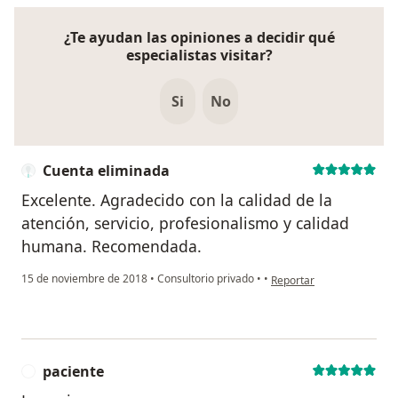
¿Te ayudan las opiniones a decidir qué
especialistas visitar?
Si
No
Cuenta eliminada
Excelente. Agradecido con la calidad de la
atención, servicio, profesionalismo y calidad
humana. Recomendada.
en opinión del usuario Cu
15 de noviembre de 2018
•
Consultorio privado
•
•
Reportar
paciente
P