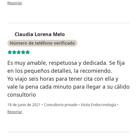
en opinión del usuario Karen C
Reportar
Claudia Lorena Melo
C
Número de teléfono verificado
Es muy amable, respetuosa y dedicada. Se fija
en los pequeños detalles, la recomiendo.
Yo viajo seis horas para tener cita con ella y
vale la pena cada minuto para llegar a su cálido
consultorio
18 de junio de 2021
•
Consultorio privado
•
Visita Endocrinología
•
en opinión del usuario Claudia Lorena Melo
Reportar