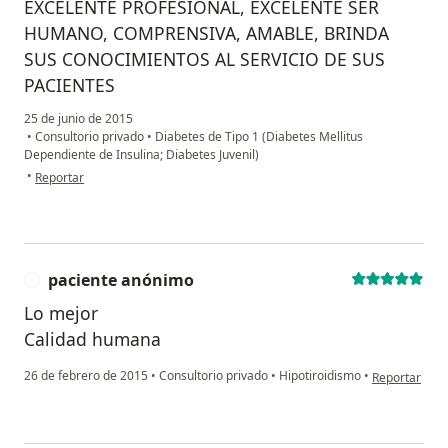
EXCELENTE PROFESIONAL, EXCELENTE SER
HUMANO, COMPRENSIVA, AMABLE, BRINDA
SUS CONOCIMIENTOS AL SERVICIO DE SUS
PACIENTES
25 de junio de 2015
•
Consultorio privado
•
Diabetes de Tipo 1 (Diabetes Mellitus
Dependiente de Insulina; Diabetes Juvenil)
en opinión del usuario Cuenta eliminada
•
Reportar
paciente anónimo
P
Lo mejor
Calidad humana
en opinión de
26 de febrero de 2015
•
Consultorio privado
•
Hipotiroidismo
•
Reportar