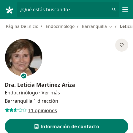
Men
¿Qué estás buscando?
Página De Inicio
Endocrinólogo
Barranquilla
Letici
Cambiar de
Dra.
Leticia Martinez Ariza
sobre las especializaciones
Endocrinólogo
·
Ver más
Barranquilla
1 dirección
11 opiniones
Información de contacto