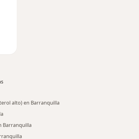
as
erol alto) en Barranquilla
la
n Barranquilla
rranquilla