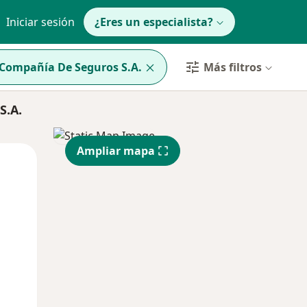
Iniciar sesión
¿Eres un especialista?
 Compañía De Seguros S.A.
Más filtros
S.A.
Ampliar mapa
Mar
Mié
Jue
11 Ago
12 Ago
13 Ago