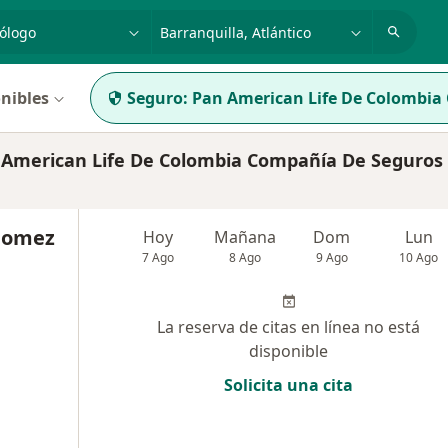
dad, enfermedad o nombre
p. ej. Bogotá
nibles
Seguro:
Pan American Life De Colombia
American Life De Colombia Compañía De Seguros 
 Gomez
Hoy
Mañana
Dom
Lun
7 Ago
8 Ago
9 Ago
10 Ago
La reserva de citas en línea no está
disponible
Solicita una cita