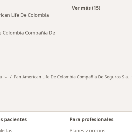
Ver más (15)
Más en esta catego
ican Life De Colombia
De Colombia Compañía De
ialistas de Pan American Life De Colombia Compañía De 
a
Pan American Life De Colombia Compañía De Seguros S.a.
dad
Cambiar de ciudad
os pacientes
Para profesionales
listas
Planes y precios