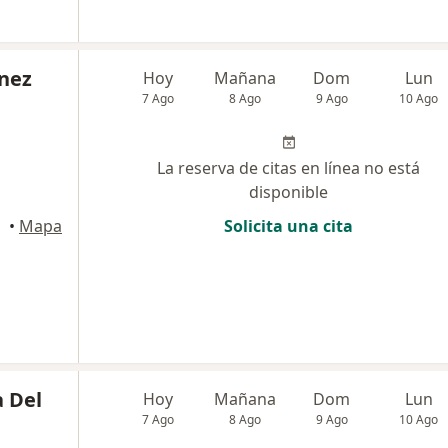
inez
Hoy
Mañana
Dom
Lun
7 Ago
8 Ago
9 Ago
10 Ago
La reserva de citas en línea no está
disponible
anquilla
•
Mapa
Solicita una cita
a Del
Hoy
Mañana
Dom
Lun
7 Ago
8 Ago
9 Ago
10 Ago