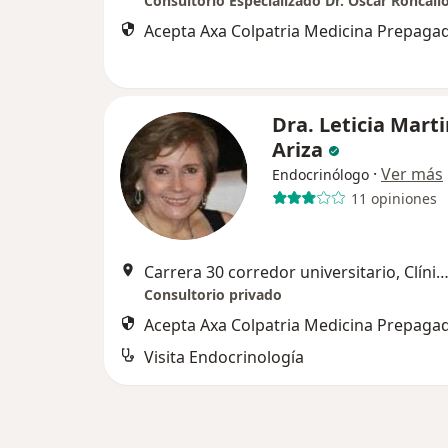
Consultorio Especializado Dr. Óscar Roncall
Acepta Axa Colpatria Medicina Prepagad
Dra. Leticia Mart
Ariza
·
Ver más
Endocrinólogo
11 opiniones
Carrera 30 corredor universitario, Clínica Porto Azul, consultorio 625, Puerto Colombia, Barr
Consultorio privado
Acepta Axa Colpatria Medicina Prepagad
Visita Endocrinología