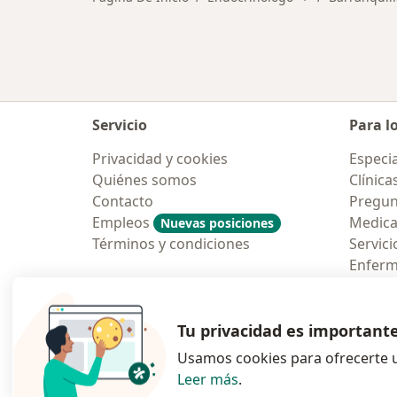
Servicio
Para l
Privacidad y cookies
Especia
Quiénes somos
Clínica
Contacto
Pregun
Empleos
Medic
Nuevas posiciones
Términos y condiciones
Servici
Enfer
Pregun
Aplicac
Tu privacidad es important
Usamos cookies para ofrecerte u
Leer más
.
se abre en una n
se abre 
s
Polska
,
Türkiye
,
España
,