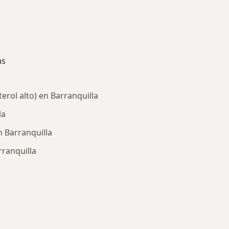
as
erol alto) en Barranquilla
la
n Barranquilla
rranquilla
ría: Enfermedades más tratadas