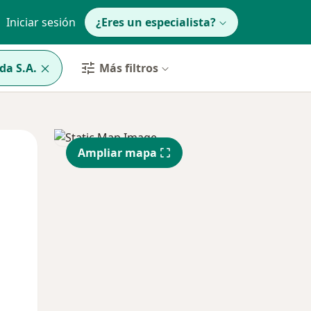
Iniciar sesión
¿Eres un especialista?
da S.A.
Más filtros
a
Lun
Mar
Mié
Ampliar mapa
10 Ago
11 Ago
12 Ago