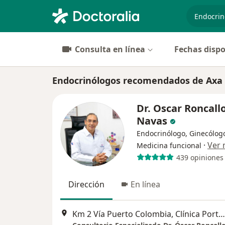
especiali
Consulta en línea
Fechas dispo
Endocrinólogos recomendados de Axa C
Dr. Oscar Roncall
Navas
Endocrinólogo, Ginecólog
·
Ver
Medicina funcional
439 opiniones
Dirección
En línea
Km 2 Vía Puerto Colombia, Clínica Porto Azul, Torre De Consultorios, Piso 7, Barranquilla