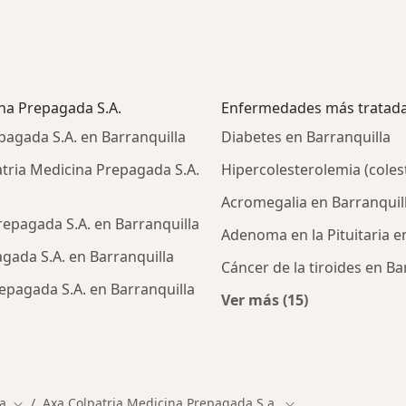
ina Prepagada S.A.
Enfermedades más tratad
pagada S.A. en Barranquilla
Diabetes en Barranquilla
tria Medicina Prepagada S.A.
Hipercolesterolemia (colest
Acromegalia en Barranquil
epagada S.A. en Barranquilla
Adenoma en la Pituitaria e
agada S.A. en Barranquilla
Cáncer de la tiroides en Ba
epagada S.A. en Barranquilla
Ver más (15)
Más en esta catego
alistas de Axa Colpatria Medicina Prepagada S.A.
a
Axa Colpatria Medicina Prepagada S.a.
dad
Cambiar de ciudad
Cambiar de ciudad