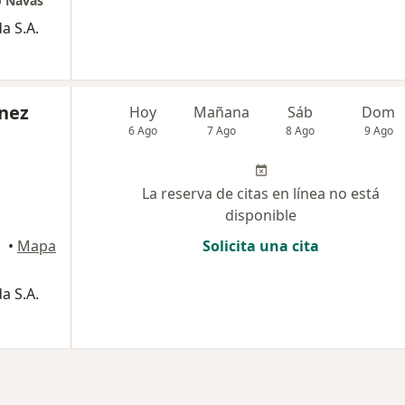
o Navas
a S.A.
inez
Hoy
Mañana
Sáb
Dom
6 Ago
7 Ago
8 Ago
9 Ago
La reserva de citas en línea no está
disponible
anquilla
•
Mapa
Solicita una cita
a S.A.