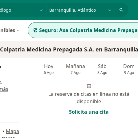
dad, enfermedad o nombre
p. ej. Bogotá
nibles
Seguro:
Axa Colpatria Medicina Prepaga
olpatria Medicina Prepagada S.A. en Barranquill
o
Hoy
Mañana
Sáb
Dom
6 Ago
7 Ago
8 Ago
9 Ago
o,
 más
La reserva de citas en línea no está
disponible
Solicita una cita
•
Mapa