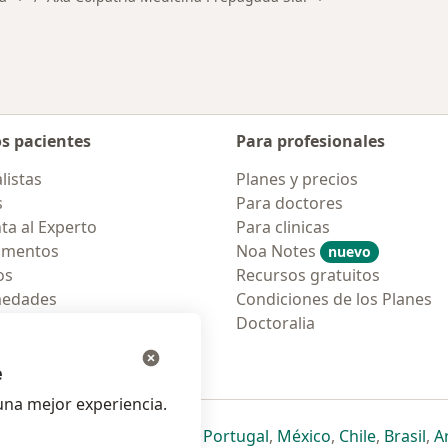
os pacientes
Para profesionales
listas
Planes y precios
s
Para doctores
ta al Experto
Para clinicas
amentos
Noa Notes
nuevo
os
Recursos gratuitos
medades
Condiciones de los Planes
tas Frecuentes
Doctoralia
ión para móvil
e
na mejor experiencia.
ueva pestaña
en una nueva pestaña
e abre en una nueva pestaña
se abre en una nueva pestaña
se abre en una nueva pestaña
se abre en una nueva pestaña
se abre en una nueva p
se abre en una
se abre e
se
Italia
,
Deutschland
,
Česko
,
Portugal
,
México
,
Chile
,
Brasil
,
A