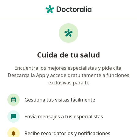
Men
¿Qué estás buscando?
Página De Inicio
Dermatólogo
Ibagué
Lina María F
Cambiar de ciudad
Cuida de tu salud
Encuentra los mejores especialistas y pide cita.
Descarga la App y accede gratuitamente a funciones
exclusivas para ti:
Dra.
Lina María Falla Quiñonez
sobre las especializaciones
Dermatólogo
·
Ver más
Gestiona tus visitas fácilmente
Ibagué
1 dirección
Envía mensajes a tus especialistas
Información de contacto
Recibe recordatorios y notificaciones