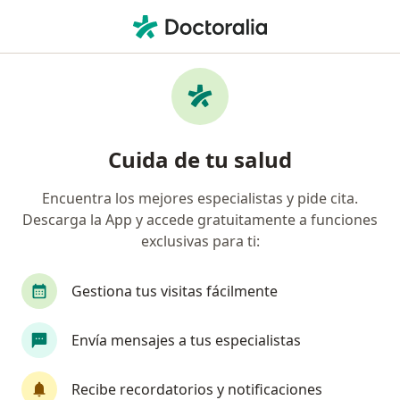
Men
Melasma • Ibagué, Tolima
Filtros
• 1
Mapa
Especialistas en Melasma en Ibagué
Cuida de tu salud
Encuentra los mejores especialistas y pide cita.
¿Qué especialidad estás buscando?
Descarga la App y accede gratuitamente a funciones
Dermatólogo
Médico estético
exclusivas para ti:
Gestiona tus visitas fácilmente
Envía mensajes a tus especialistas
Recibe recordatorios y notificaciones