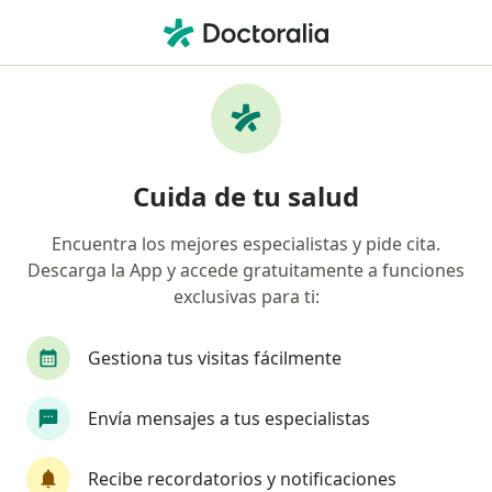
Men
Verrugas • Ibagué, Tolima
Filtros
• 1
Seguro
Mapa
Especialistas en Verrugas en Ibagué
Cuida de tu salud
Encuentra los mejores especialistas y pide cita.
¿Qué especialidad estás buscando?
Descarga la App y accede gratuitamente a funciones
Dermatólogo
Médico general
Médico esté
exclusivas para ti:
Gestiona tus visitas fácilmente
Envía mensajes a tus especialistas
Recibe recordatorios y notificaciones