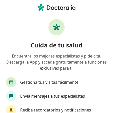
Men
Onicomicosis • Ibagué, Tolima
Filtros
• 1
Seguro
Mapa
Especialistas en Onicomicosis en Ibagué
Cuida de tu salud
Encuentra los mejores especialistas y pide cita.
¿Qué especialidad estás buscando?
Descarga la App y accede gratuitamente a funciones
Dermatólogo
exclusivas para ti:
Gestiona tus visitas fácilmente
Envía mensajes a tus especialistas
Recibe recordatorios y notificaciones