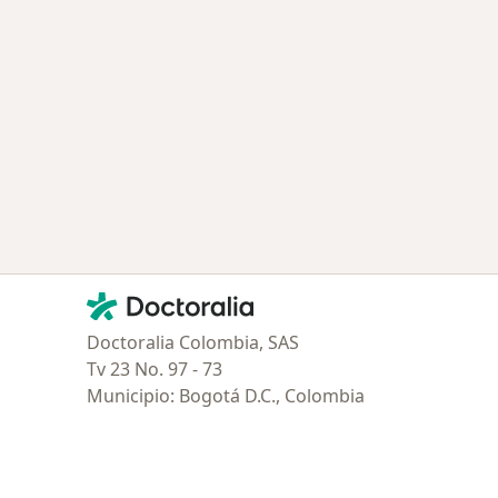
Contacto
Doctoralia - Página de inicio
Doctoralia Colombia, SAS
Tv 23 No. 97 - 73
Municipio: Bogotá D.C., Colombia