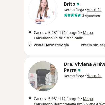
Brito
·
Ver más
Dermatóloga
2 opiniones
Carrera 5 #31-114, Ibagué
•
Mapa
Consultorio Edificio Medicadiz
Visita Dermatología
Precio sin es
Dra. Viviana Arév
Parra
·
Ver más
Dermatóloga
Carrera 5 #31-114, Ibagué
•
Mapa
Consultorio Dermatologia Dra Viviana Arév