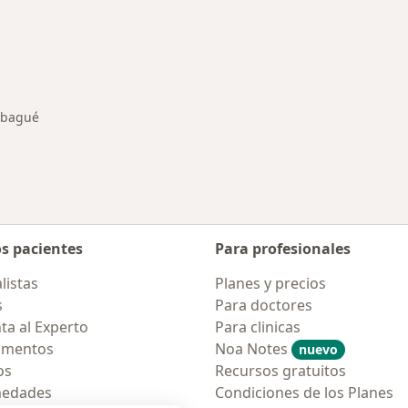
rmedades en Ibagué
Ibagué
ar de ciudad
os pacientes
Para profesionales
listas
Planes y precios
s
Para doctores
ta al Experto
Para clinicas
amentos
Noa Notes
nuevo
os
Recursos gratuitos
medades
Condiciones de los Planes