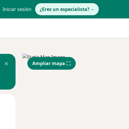
Iniciar sesión
¿Eres un especialista?
Ampliar mapa
Mié
Jue
Vie
12 Ago
13 Ago
14 Ago