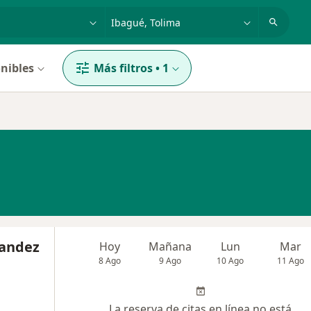
dad, enfermedad o nombre
p. ej. Bogotá
nibles
Más filtros
•
1
nandez
Hoy
Mañana
Lun
Mar
8 Ago
9 Ago
10 Ago
11 Ago
La reserva de citas en línea no está