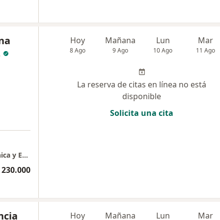
ana
Hoy
Mañana
Lun
Mar
z
8 Ago
9 Ago
10 Ago
11 Ago
La reserva de citas en línea no está
disponible
Solicita una cita
Mónica Rodríguez Chávez Dermatología Clínica y Estética
 230.000
ncia
Hoy
Mañana
Lun
Mar