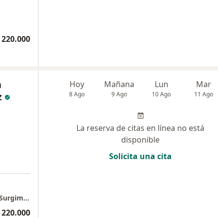
 220.000
h
Hoy
Mañana
Lun
Mar
z
8 Ago
9 Ago
10 Ago
11 Ago
La reserva de citas en línea no está
disponible
Solicita una cita
Dra. Mayra Urueña Consultorio 502 Edificio Surgimedica
 220.000