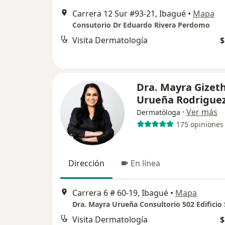
Carrera 12 Sur #93-21, Ibagué
•
Mapa
Consutorio Dr Eduardo Rivera Perdomo
Visita Dermatología
$
Dra. Mayra Gizet
Urueña Rodrigue
·
Ver más
Dermatóloga
175 opiniones
Dirección
En línea
Carrera 6 # 60-19, Ibagué
•
Mapa
Visita Dermatología
$