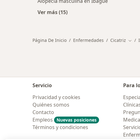
Alopecia masculina en Ibagué
Ver más (15)
Más en esta categoría: Otras enfe
Página De Inicio
Enfermedades
Cicatriz
Cambi
Servicio
Para l
Privacidad y cookies
Especia
Quiénes somos
Clínica
Contacto
Pregun
Empleos
Medic
Nuevas posiciones
Términos y condiciones
Servici
Enfer