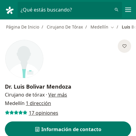
Men
¿Qué estás buscando?
Página De Inicio
Cirujano De Tórax
Medellín
Luis B
Cambiar de 
Dr.
Luis Bolivar Mendoza
sobre las especializaciones
Cirujano de tórax
·
Ver más
Medellín
1 dirección
17 opiniones
Información de contacto