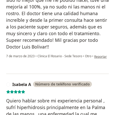
sido lo mejor que me he podido hacer, tuve una
mejoría al 100%, ya no sudo ni las manos ni el
rostro. El doctor tiene una calidad humana
increíble y desde la primer consulta hace sentir
a los paciente super seguros, además que es
muy sincero y claro con todo el tratamiento.
Supeer recomendado! Mil gracias por todo
Doctor Luis Bolivar!!
en opinión de
7 de marzo de 2023
•
Clinica El Rosario - Sede Tesoro
•
Otro
•
Reportar
Isabela A
Número de teléfono verificado
I
Quiero hablar sobre mi experiencia personal ,
sufrí hiperhidrosis principalmente en la Palma
de las manos , una enfermedad la cual me