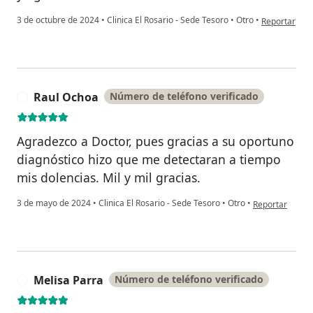
en opinión de
3 de octubre de 2024
•
Clinica El Rosario - Sede Tesoro
•
Otro
•
Reportar
Raul Ochoa
Número de teléfono verificado
R
Agradezco a Doctor, pues gracias a su oportuno
diagnóstico hizo que me detectaran a tiempo
mis dolencias. Mil y mil gracias.
en opinión del 
3 de mayo de 2024
•
Clinica El Rosario - Sede Tesoro
•
Otro
•
Reportar
Melisa Parra
Número de teléfono verificado
M