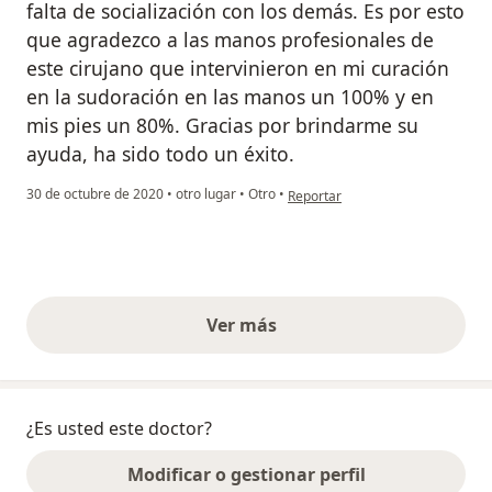
falta de socialización con los demás. Es por esto
que agradezco a las manos profesionales de
este cirujano que intervinieron en mi curación
en la sudoración en las manos un 100% y en
mis pies un 80%. Gracias por brindarme su
ayuda, ha sido todo un éxito.
en opinión del usuario Valeria Mi
30 de octubre de 2020
•
otro lugar
•
Otro
•
Reportar
Ver más
opiniones anteriores
¿Es usted este doctor?
Modificar o gestionar perfil