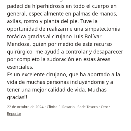
padecí de híperhidrosis en todo el cuerpo en
general, especialmente en palmas de manos,
axilas, rostro y planta del pie. Tuve la
oportunidad de realizarme una simpatectomia
torácica gracias al cirujano Luis Bolívar
Mendoza, quien por medio de este recurso
quirúrgico, me ayudó a controlar y desaparecer
por completo la sudoración en estas áreas
esenciales.
Es un excelente cirujano, que ha aportado a la
vida de muchas personas incluyéndome y a
tener una mejor calidad de vida. Muchas
gracias!!
22 de octubre de 2024
•
Clinica El Rosario - Sede Tesoro
•
Otro
•
en opinión del usuario Isabella
Reportar