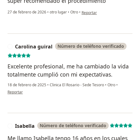
súper recomendado el procedimiento
en opinión del usuario Juan jose 
27 de febrero de 2026
•
otro lugar
•
Otro
•
Reportar
Carolina guiral
Número de teléfono verificado
C
Excelente profesional, me ha cambiado la vida
totalmente cumplió con mi expectativas.
18 de febrero de 2025
•
Clinica El Rosario - Sede Tesoro
•
Otro
•
en opinión del usuario Carolina guiral
Reportar
Isabella
Número de teléfono verificado
I
Me llamo Isabella tengo 16 años en los cuales