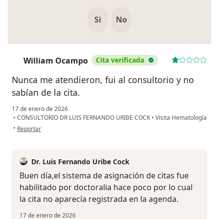
Si
No
William Ocampo
Cita verificada
W
Nunca me atendieron, fui al consultorio y no
sabían de la cita.
17 de enero de 2026
•
CONSULTORIO DR LUIS FERNANDO URIBE COCK
•
Visita Hematología
en opinión del usuario William Ocampo
•
Reportar
Dr. Luis Fernando Uribe Cock
Buen día,el sistema de asignación de citas fue
habilitado por doctoralia hace poco por lo cual
la cita no aparecía registrada en la agenda.
17 de enero de 2026