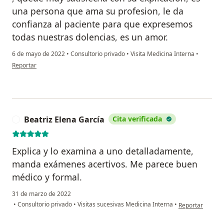
una persona que ama su profesion, le da
confianza al paciente para que expresemos
todas nuestras dolencias, es un amor.
6 de mayo de 2022
•
Consultorio privado
•
Visita Medicina Interna
•
en opinión del usuario M.M.M
Reportar
Beatriz Elena García
Cita verificada
B
Explica y lo examina a uno detalladamente,
manda exámenes acertivos. Me parece buen
médico y formal.
31 de marzo de 2022
en opinión del u
•
Consultorio privado
•
Visitas sucesivas Medicina Interna
•
Reportar