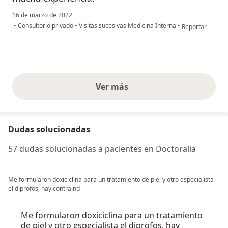
16 de marzo de 2022
en opinión del u
•
Consultorio privado
•
Visitas sucesivas Medicina Interna
•
Reportar
Ver más
opiniones anteriores
Dudas solucionadas
57 dudas solucionadas a pacientes en Doctoralia
Me formularon doxiciclina para un tratamiento de piel y otro especialista
el diprofos, hay contraind
Me formularon doxiciclina para un tratamiento
de piel y otro especialista el diprofos, hay