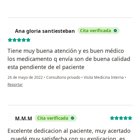
Ana gloria santiesteban
Cita verificada
A
Tiene muy buena atención y es buen médico
los medicamento q envía son de buena calidad
esta pendiente de el paciente
26 de mayo de 2022
•
Consultorio privado
•
Visita Medicina Interna
•
en opinión del usuario Ana gloria santiesteban
Reportar
M.M.M
Cita verificada
M
Excelente dedicacion al paciente, muy acertado
, quedé muy satisfecha con su explicacion, es