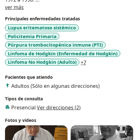
Acerca de mí
Univalle - HUV Departamento Medicina Interna 1967 a
ver más
1973.
Principales enfermedades tratadas
HUV Medico Internista - Clínica de Pensionados 1998 a
Lupus eritematoso sistémico
2001.
Policitemia Primaria
Director del laboratorio de radioisótopos en el HUV.
Púrpura trombocitopénica inmune (PTI)
Linfoma de Hodgkin (Enfermedad de Hodgkin)
a11y_sr_more_disease
Linfoma No Hodgkin (Adulto)
+7
Pacientes que atiendo
Adultos (Sólo en algunas direcciones)
Tipos de consulta
Presencial
Ver direcciones (2)
Fotos y videos