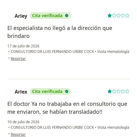
Arley
Cita verificada
A
El especialista no llegó a la dirección que
brindaro
17 de julio de 2026
•
CONSULTORIO DR LUIS FERNANDO URIBE COCK
•
Visita Hematología
en opinión del usuario Arley
•
Reportar
Arlex
Cita verificada
A
El doctor Ya no trabajaba en el consultorio que
me enviaron, se habían transladado!!
10 de julio de 2026
•
CONSULTORIO DR LUIS FERNANDO URIBE COCK
•
Visita Hematología
en opinión del usuario Arlex
•
Reportar