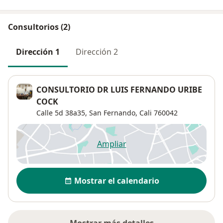
Consultorios (2)
Dirección 1
Dirección 2
CONSULTORIO DR LUIS FERNANDO URIBE
COCK
Calle 5d 38a35,
San Fernando
,
Cali
760042
Ampliar
se abre en una nueva pestañ
Disponibilidad
Mostrar el calendario