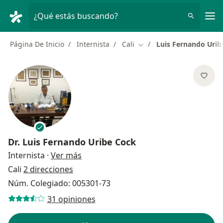
Men
¿Qué estás buscando?
Página De Inicio
Internista
Cali
Luis Fernando Urib
Cambiar de ciudad
Dr.
Luis Fernando Uribe Cock
sobre las especializaciones
Internista
·
Ver más
Cali
2 direcciones
Núm. Colegiado: 005301-73
31 opiniones