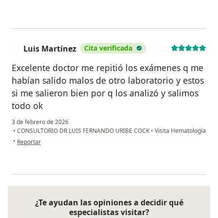
Luis Martínez
Cita verificada
L
Excelente doctor me repitió los exámenes q me
habían salido malos de otro laboratorio y estos
si me salieron bien por q los analizó y salimos
todo ok
3 de febrero de 2026
•
CONSULTORIO DR LUIS FERNANDO URIBE COCK
•
Visita Hematología
en opinión del usuario Luis Martínez
•
Reportar
¿Te ayudan las opiniones a decidir qué
especialistas visitar?