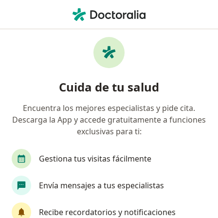
Men
Coomeva Medicina Prepagada • Manizales, Caldas
Página De Inicio
Manizales
Coomeva Medicina Prepagada
Cuida de tu salud
Encuentra los mejores especialistas y pide cita.
Descarga la App y accede gratuitamente a funciones
exclusivas para ti:
Gestiona tus visitas fácilmente
Envía mensajes a tus especialistas
Recibe recordatorios y notificaciones