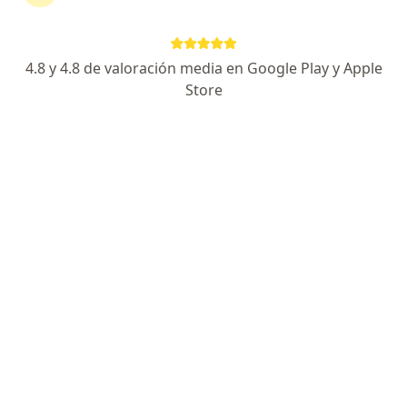
4.8 y 4.8 de valoración media en Google Play y Apple
No hemos encontrado ningún coomeva
Store
medicina prepagada en Manizales, Caldas
Vuelve a buscar eliminando algún filtro:
Seguro
Servicio
Privacidad y cookies
Quiénes somos