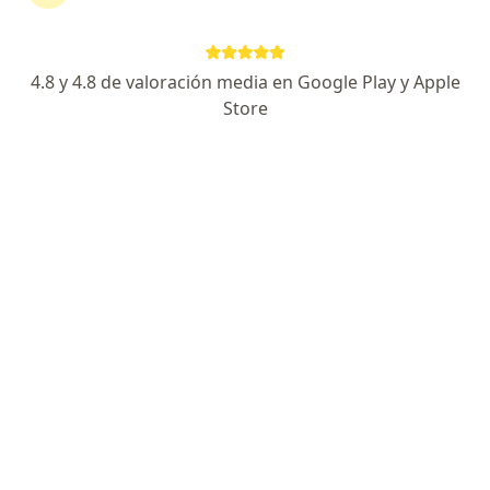
Medicina Prepagada Colsanitas S.A. en Manizales
Ver más (1)
Más en esta categoría: Especialistas de Comp
4.8 y 4.8 de valoración media en Google Play y Apple
Store
Página De Inicio
Manizales
Compañía De Medicina Prepagada Colsanitas S.a.