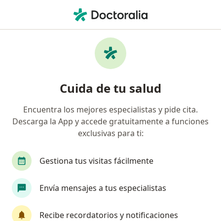
Men
Compañía De Medicina Prepagada Colsanitas S A • Manizales, Caldas
Búsquedas relacionadas
Especialistas de Compañía De Medicina
Prepagada Colsanitas S.A.
Cuida de tu salud
Pediatras de Compañía De Medicina Prepagada
Colsanitas S.A. en Manizales
Encuentra los mejores especialistas y pide cita.
Ginecólogos de Compañía De Medicina Prepagada
Descarga la App y accede gratuitamente a funciones
Colsanitas S.A. en Manizales
exclusivas para ti:
Psicólogos de Compañía De Medicina Prepagada
Gestiona tus visitas fácilmente
Colsanitas S.A. en Manizales
Dermatólogos de Compañía De Medicina
Envía mensajes a tus especialistas
Prepagada Colsanitas S.A. en Manizales
Ortopedistas y traumatólogos de Compañía De
Recibe recordatorios y notificaciones