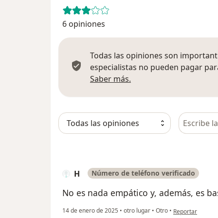
6 opiniones
Todas las opiniones son importante
especialistas no pueden pagar para
Más información sobre
Saber más.
Busca en 
H
Número de teléfono verificado
No es nada empático y, además, es bas
en opinión del u
14 de enero de 2025
•
otro lugar
•
Otro
•
Reportar