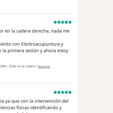
or en la cadera derecha, nada me
miento con Electroacupuntura y
e la primera sesión y ahora estoy
en opinión del usuario Cuenta eliminada
 HOME
•
Dolor en la cadera
•
Reportar
ria ya que con la intervención del
ncias físicas identificando y