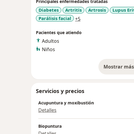
Principales enfermedades tratadas
Diabetes
Artritis
Artrosis
Lupus Eri
a11y_sr_more_diseases
Parálisis facial
+5
Pacientes que atiendo
Adultos
Niños
Mostrar más 
so
Servicios y precios
Acupuntura y moxibustión
Detalles
Biopuntura
Detalles