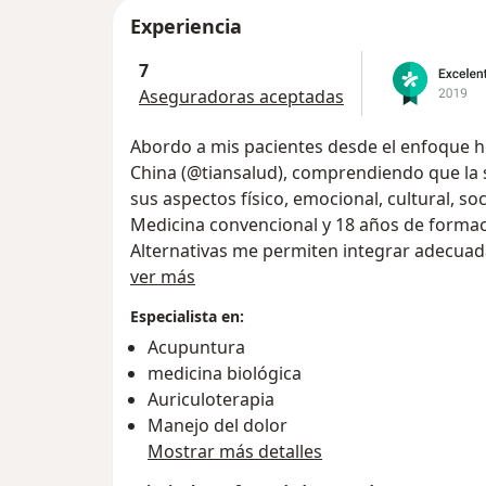
Experiencia
7
Aseguradoras aceptadas
Abordo a mis pacientes desde el enfoque ho
China (@tiansalud), comprendiendo que la
sus aspectos físico, emocional, cultural, soc
Medicina convencional y 18 años de formac
Alternativas me permiten integrar adecua
Acerca de mí
terapéuticas disponibles en pro del bienest
ver más
Especialista en:
Acupuntura
medicina biológica
Auriculoterapia
Manejo del dolor
Mostrar más detalles