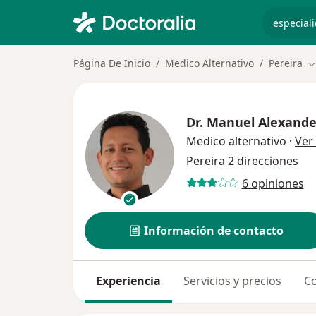
especiali
Página De Inicio
Medico Alternativo
Pereira
C
Dr.
Manuel Alexande
Medico alternativo
·
Ver
Pereira
2 direcciones
6 opiniones
Información de contacto
Experiencia
Servicios y precios
Co