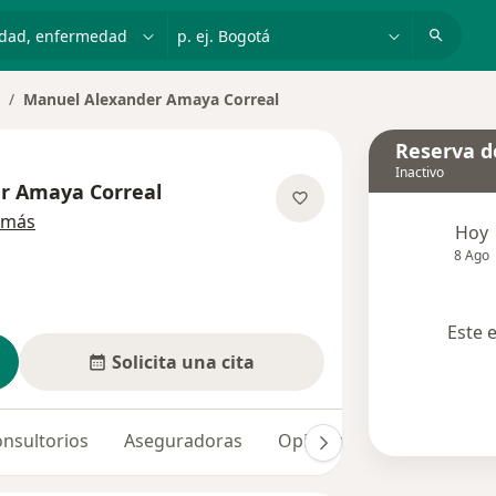
dad, enfermedad o nombre
p. ej. Bogotá
Manuel Alexander Amaya Correal
ambiar de ciudad
Reserva de
Inactivo
r Amaya Correal
sobre las especializaciones
 más
Hoy
8 Ago
Este 
Solicita una cita
nsultorios
Aseguradoras
Opiniones (6)
Dudas so