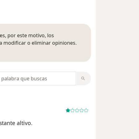
s, por este motivo, los
 modificar o eliminar opiniones.
 opiniones
opiniones
tante altivo.
suario H