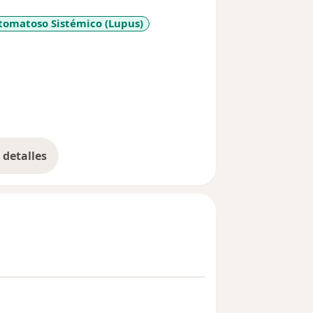
tomatoso Sistémico (Lupus)
detalles
bre la experiencia