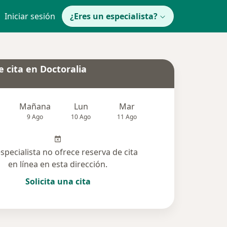
Iniciar sesión
¿Eres un especialista?
 cita en Doctoralia
Mañana
Lun
Mar
Mié
Jue
9 Ago
10 Ago
11 Ago
12 Ago
13 Ag
especialista no ofrece reserva de cita
en línea en esta dirección.
Solicita una cita
lucionadas (5)