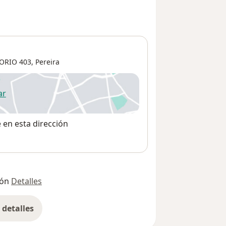
ORIO 403,
Pereira
ar
 abre en una nueva pestaña
e en esta dirección
ión
Detalles
detalles
bre la dirección