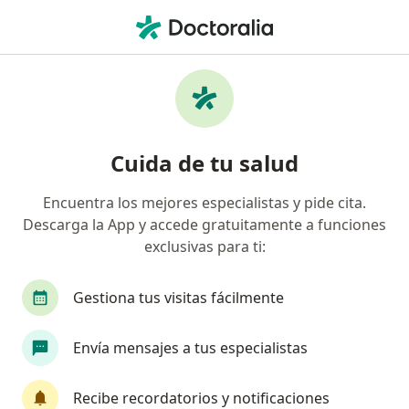
Men
Lupus Eritomatoso Sistémico Lupus • Pereira, Risaralda
Filtros
• 1
Seguro
Mapa
Especialistas en Lupus Eritomatoso
Cuida de tu salud
Sistémico (Lupus) en Pereira
Encuentra los mejores especialistas y pide cita.
Descarga la App y accede gratuitamente a funciones
¿Qué especialidad estás buscando?
exclusivas para ti:
Internista
Reumatólogo
Terapeuta comp
Gestiona tus visitas fácilmente
Envía mensajes a tus especialistas
Recibe recordatorios y notificaciones