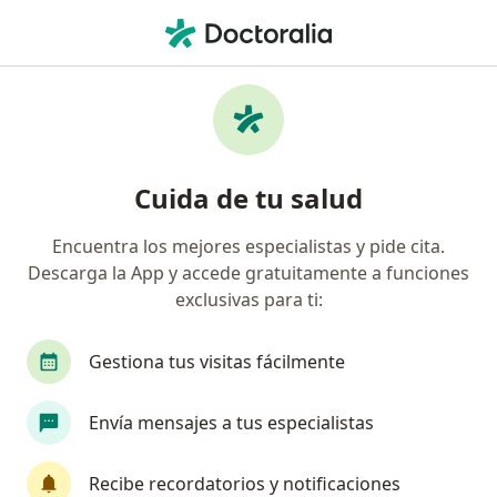
Men
Acupuntura Y Moxibustión • Pereira, Risaralda
Filtros
• 1
Seguro
Mapa
Especialistas en Acupuntura y moxibustión
Cuida de tu salud
Pereira
Encuentra los mejores especialistas y pide cita.
Descarga la App y accede gratuitamente a funciones
¿Qué especialidad estás buscando?
exclusivas para ti:
Medico alternativo
Terapeuta complementari
Gestiona tus visitas fácilmente
Envía mensajes a tus especialistas
Recibe recordatorios y notificaciones