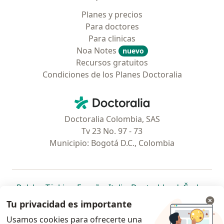
Planes y precios
Para doctores
Para clinicas
Noa Notes
nuevo
Recursos gratuitos
Condiciones de los Planes Doctoralia
Contacto
Doctoralia - Página de inicio
Doctoralia Colombia, SAS
Tv 23 No. 97 - 73
Municipio: Bogotá D.C., Colombia
se abre en una nueva pestaña
se abre en una nueva pestaña
se abre en una nueva pestaña
se abre en una nueva pes
se abre en 
se a
Polska
,
Türkiye
,
España
,
Italia
,
Deutschland
,
Česko
,
se abre en una nueva pestaña
se abre en una nueva pestaña
se abre en una nueva pestaña
se abre en una nueva p
se abre en 
se abr
Portugal
,
México
,
Chile
,
Brasil
,
Argentina
,
Perú
,
Tu privacidad es importante
se abre en una nueva pe
Colombia
Usamos cookies para ofrecerte una