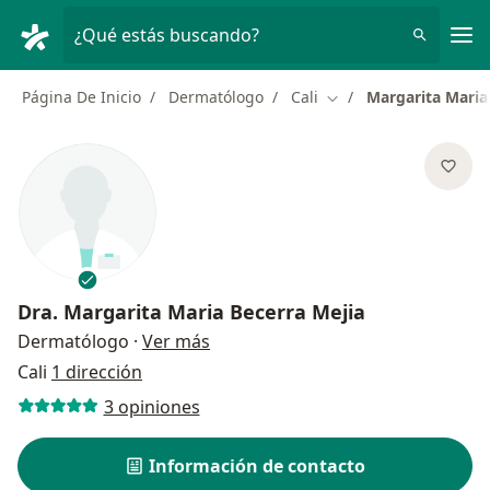
Men
¿Qué estás buscando?
Página De Inicio
Dermatólogo
Cali
Margarita Maria
Cambiar de ciudad
Dra.
Margarita Maria Becerra Mejia
sobre las especializaciones
Dermatólogo
·
Ver más
Cali
1 dirección
3 opiniones
Información de contacto