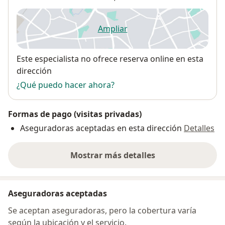
Ampliar
se abre en una nueva pestañ
Disponibilidad
Este especialista no ofrece reserva online en esta
dirección
¿Qué puedo hacer ahora?
Formas de pago (visitas privadas)
Aseguradoras aceptadas en esta dirección
Detalles
Mostrar más detalles
sobre la dirección
Aseguradoras aceptadas
Se aceptan aseguradoras, pero la cobertura varía
según la ubicación y el servicio.