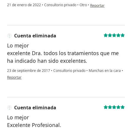
en opinión del usuario M
21 de enero de 2022
•
Consultorio privado
•
Otro
•
Reportar
Cuenta eliminada
Lo mejor
excelente Dra. todos los tratamientos que me
ha indicado han sido excelentes.
23 de septiembre de 2017
•
Consultorio privado
•
Manchas en la cara
•
en opinión del usuario Cuenta eliminada
Reportar
Cuenta eliminada
Lo mejor
Excelente Profesional.