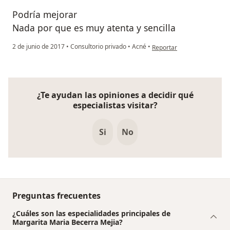
Podría mejorar
Nada por que es muy atenta y sencilla
en opinión del usuario Cue
2 de junio de 2017
•
Consultorio privado
•
Acné
•
Reportar
¿Te ayudan las opiniones a decidir qué
especialistas visitar?
Si
No
Preguntas frecuentes
¿Cuáles son las especialidades principales de
Margarita Maria Becerra Mejia?