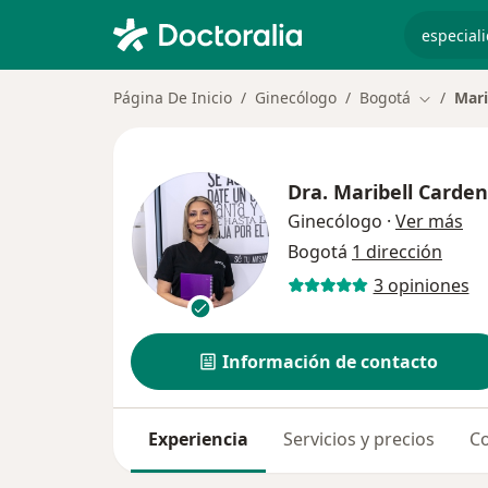
especiali
Página De Inicio
Ginecólogo
Bogotá
Mari
Cambiar 
Dra.
Maribell Carde
sob
Ginecólogo
·
Ver más
Bogotá
1 dirección
3 opiniones
Información de contacto
Experiencia
Servicios y precios
Co