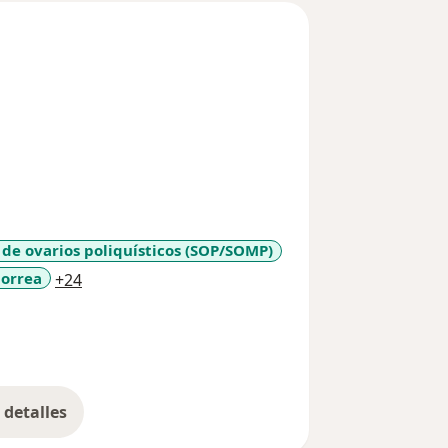
de ovarios poliquísticos (SOP/SOMP)
a11y_sr_more_diseases
orrea
+24
detalles
bre la experiencia