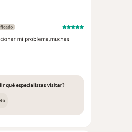
ficado
lucionar mi problema,muchas
suario Evelyn pardo
ir qué especialistas visitar?
No