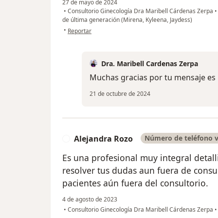
27 de mayo de 2024
•
Consultorio Ginecología Dra Maribell Cárdenas Zerpa
•
de última generación (Mirena, Kyleena, Jaydess)
en opinión del usuario Cuenta eliminada
•
Reportar
Dra. Maribell Cardenas Zerpa
Muchas gracias por tu mensaje es
21 de octubre de 2024
Alejandra Rozo
Número de teléfono v
A
Es una profesional muy integral detall
resolver tus dudas aun fuera de consul
pacientes aún fuera del consultorio.
4 de agosto de 2023
•
Consultorio Ginecología Dra Maribell Cárdenas Zerpa
•