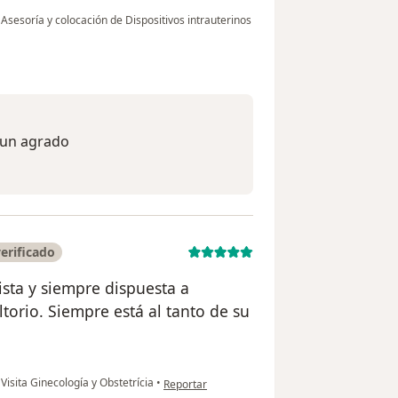
Asesoría y colocación de Dispositivos intrauterinos
 un agrado
erificado
ista y siempre dispuesta a
torio. Siempre está al tanto de su
en opinión del usuario Alejandra Rozo
Visita Ginecología y Obstetrícia
•
Reportar