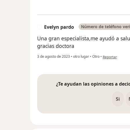
Evelyn pardo
Número de teléfono veri
E
Una gran especialista,me ayudó a sa
gracias doctora
en opinión del u
3 de agosto de 2023
•
otro lugar
•
Otro
•
Reportar
¿Te ayudan las opiniones a decid
Si