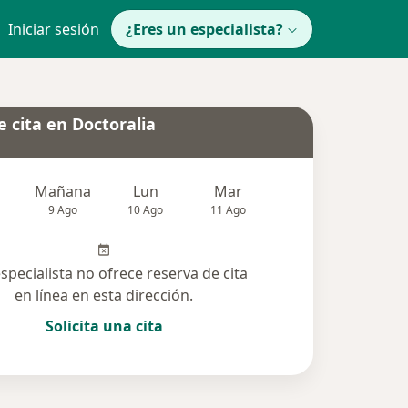
Iniciar sesión
¿Eres un especialista?
 cita en Doctoralia
Mañana
Lun
Mar
Mié
Jue
9 Ago
10 Ago
11 Ago
12 Ago
13 Ag
especialista no ofrece reserva de cita
en línea en esta dirección.
Solicita una cita
lucionadas (1)