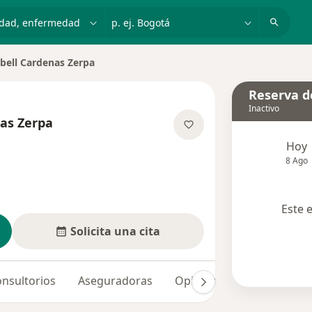
dad, enfermedad o nombre
p. ej. Bogotá
bell Cardenas Zerpa
de ciudad
Reserva de
Inactivo
nas Zerpa
re las especializaciones
Hoy
8 Ago
Este 
Solicita una cita
nsultorios
Aseguradoras
Opiniones (3)
Dudas so