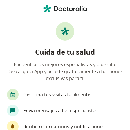
Men
Trastorno Disfórico Premenstrual Tdpm • Bogotá, Cundinamarca
Filtros
• 1
Seguro
Mapa
Especialistas en Trastorno disfórico
Cuida de tu salud
premenstrual (TDPM) en Bogotá
Encuentra los mejores especialistas y pide cita.
Descarga la App y accede gratuitamente a funciones
¿Qué especialidad estás buscando?
exclusivas para ti:
Ginecólogo
Psiquiatra
Sexólogo
Psiq
Gestiona tus visitas fácilmente
Envía mensajes a tus especialistas
Recibe recordatorios y notificaciones