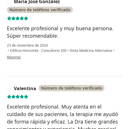
María José González
M
Número de teléfono verificado
Excelente profesional y muy buena persona.
Súper recomendable.
23 de noviembre de 2024
•
Edificio Horizonte - Consultorio 330
•
Visita Medicina Alternativa
•
en opinión del usuario María José González
Reportar
Valentina
Número de teléfono verificado
V
Excelente profesional. Muy atenta en el
cuidado de sus pacientes, la terapia me ayudó
de forma rápida y eficaz. La Dra tiene grandes
conocimientos y experiencia. Muchas gracias!