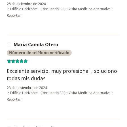
28 de diciembre de 2024
•
Edificio Horizonte - Consultorio 330
•
Visita Medicina Alternativa
•
en opinión del usuario Tatiana
Reportar
María Camila Otero
M
Número de teléfono verificado
Excelente servicio, muy profesional , soluciono
todas mis dudas
23 de noviembre de 2024
•
Edificio Horizonte - Consultorio 330
•
Visita Medicina Alternativa
•
en opinión del usuario María Camila Otero
Reportar