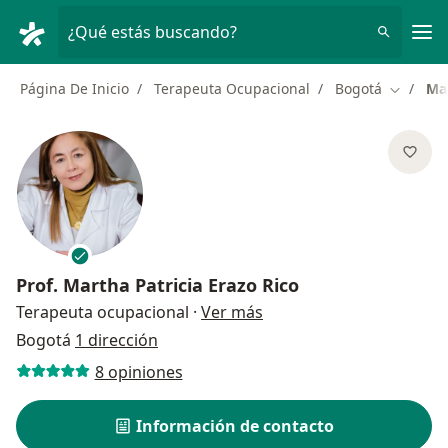
Men
¿Qué estás buscando?
Página De Inicio
Terapeuta Ocupacional
Bogotá
Mar
Cambiar
Prof.
Martha Patricia Erazo Rico
sobre las especializacio
Terapeuta ocupacional
·
Ver más
Bogotá
1 dirección
8 opiniones
Información de contacto