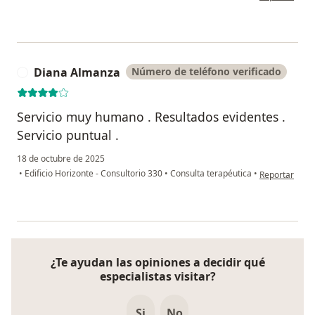
Diana Almanza
Número de teléfono verificado
D
Servicio muy humano . Resultados evidentes .
Servicio puntual .
18 de octubre de 2025
en opinión de
•
Edificio Horizonte - Consultorio 330
•
Consulta terapéutica
•
Reportar
¿Te ayudan las opiniones a decidir qué
especialistas visitar?
Si
No