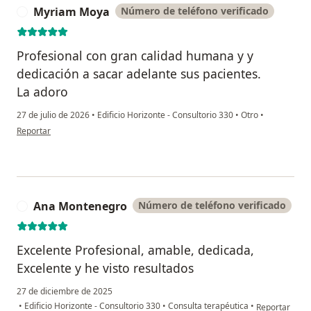
Myriam Moya
Número de teléfono verificado
M
Profesional con gran calidad humana y y
dedicación a sacar adelante sus pacientes.
La adoro
27 de julio de 2026
•
Edificio Horizonte - Consultorio 330
•
Otro
•
en opinión del usuario Myriam Moya
Reportar
Ana Montenegro
Número de teléfono verificado
A
Excelente Profesional, amable, dedicada,
Excelente y he visto resultados
27 de diciembre de 2025
en opinión de
•
Edificio Horizonte - Consultorio 330
•
Consulta terapéutica
•
Reportar