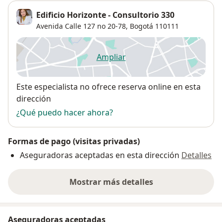
Edificio Horizonte - Consultorio 330
Avenida Calle 127 no 20-78,
Bogotá
110111
Ampliar
se abre en una nueva pestañ
Disponibilidad
Este especialista no ofrece reserva online en esta
dirección
¿Qué puedo hacer ahora?
Formas de pago (visitas privadas)
Aseguradoras aceptadas en esta dirección
Detalles
Mostrar más detalles
sobre la dirección
Aseguradoras aceptadas