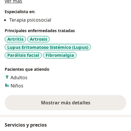
Acerca de mí
abordaje integral de personas con Alzheimer, áreas en
ver más
las que combino conocimientos técnicos con empatías
Especialista en:
y dedicación.
Terapia psicosocial
Mi objetivo es brindar herramientas prácticas y
Principales enfermedades tratadas
adaptadas a cada persona, promoviendo su bienestar
Artritis
Artrosis
y autonomía en las actividades diarias.
Lupus Eritomatoso Sistémico (Lupus)
Parálisis facial
Fibromialgia
Pacientes que atiendo
Adultos
Niños
Mostrar más detalles
sobre la experiencia
Servicios y precios