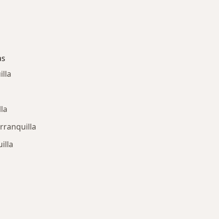
as
lla
la
rranquilla
illa
ría: Enfermedades más tratadas