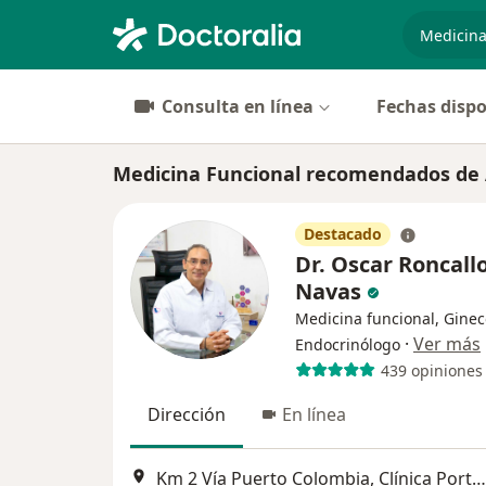
especiali
Consulta en línea
Fechas dispo
Medicina Funcional recomendados de A
Destacado
Dr. Oscar Roncall
Navas
Medicina funcional, Ginec
·
Ver más
Endocrinólogo
439 opiniones
Dirección
En línea
Km 2 Vía Puerto Colombia, Clínica Porto Azul, Torre De Consultorios, Piso 7, Barranquilla