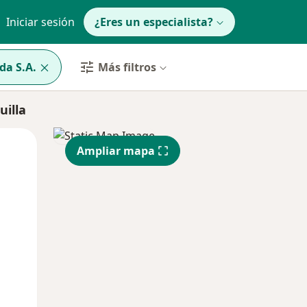
Iniciar sesión
¿Eres un especialista?
da S.A.
Más filtros
uilla
Mar
Mié
Jue
Ampliar mapa
11 Ago
12 Ago
13 Ago