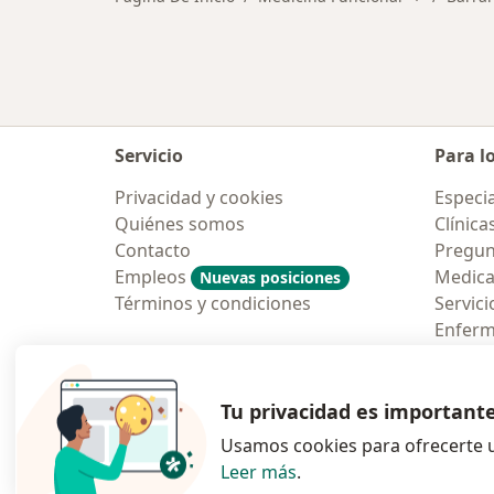
Servicio
Para l
Privacidad y cookies
Especia
Quiénes somos
Clínica
Contacto
Pregun
Empleos
Medic
Nuevas posiciones
Términos y condiciones
Servici
Enfer
Pregun
Aplicac
Tu privacidad es important
Usamos cookies para ofrecerte u
Leer más
.
se abre en una n
se abre 
s
Polska
,
Türkiye
,
España
,