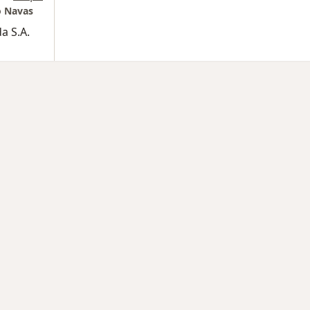
o Navas
a S.A.