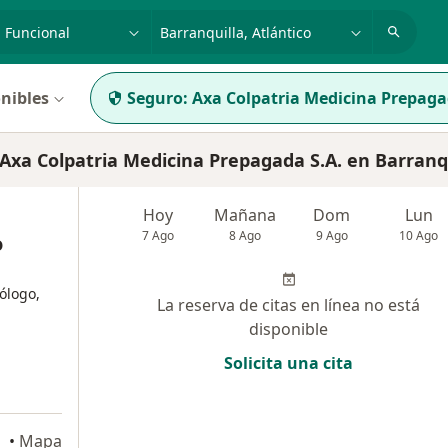
dad, enfermedad o nombre
p. ej. Bogotá
nibles
Seguro:
Axa Colpatria Medicina Prepaga
xa Colpatria Medicina Prepagada S.A. en Barranq
Hoy
Mañana
Dom
Lun
7 Ago
8 Ago
9 Ago
10 Ago
o
ólogo,
La reserva de citas en línea no está
disponible
Solicita una cita
•
Mapa