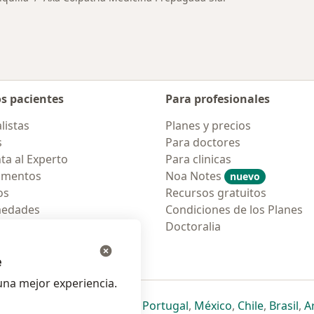
os pacientes
Para profesionales
listas
Planes y precios
s
Para doctores
ta al Experto
Para clinicas
amentos
Noa Notes
nuevo
os
Recursos gratuitos
medades
Condiciones de los Planes
tas Frecuentes
Doctoralia
ión para móvil
e
na mejor experiencia.
ueva pestaña
en una nueva pestaña
e abre en una nueva pestaña
se abre en una nueva pestaña
se abre en una nueva pestaña
se abre en una nueva pestaña
se abre en una nueva p
se abre en una
se abre e
se
Italia
,
Deutschland
,
Česko
,
Portugal
,
México
,
Chile
,
Brasil
,
A