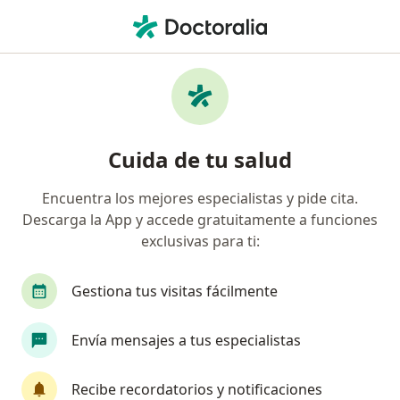
Men
Dolor De Cabeza • Barranquilla, Atlántico
Filtros
• 1
Seguro
Mapa
Especialistas en Dolor de cabeza en
Cuida de tu salud
Barranquilla
Encuentra los mejores especialistas y pide cita.
Descarga la App y accede gratuitamente a funciones
¿Qué especialidad estás buscando?
exclusivas para ti:
Médico general
Especialista en Medicina Famil
Gestiona tus visitas fácilmente
Envía mensajes a tus especialistas
Recibe recordatorios y notificaciones