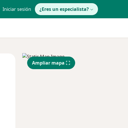
Iniciar sesión
¿Eres un especialista?
Mar
Mié
Jue
Ampliar mapa
11 Ago
12 Ago
13 Ago