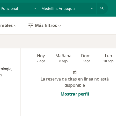
dad, enfermedad o nombre
p. ej. Bogotá
nibles
Más filtros
Hoy
Mañana
Dom
Lun
7 Ago
8 Ago
9 Ago
10 Ago
ología,
ás
La reserva de citas en línea no está
disponible
Mostrar perfil