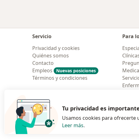
Servicio
Para l
Privacidad y cookies
Especia
Quiénes somos
Clínica
Contacto
Pregun
Empleos
Medic
Nuevas posiciones
Términos y condiciones
Servici
Enfer
Pregun
Aplicac
Tu privacidad es important
Usamos cookies para ofrecerte u
Leer más
.
se abre en una n
se abre 
s
Polska
,
Türkiye
,
España
,