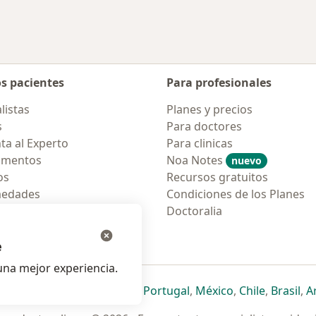
os pacientes
Para profesionales
listas
Planes y precios
s
Para doctores
ta al Experto
Para clinicas
amentos
Noa Notes
nuevo
os
Recursos gratuitos
medades
Condiciones de los Planes
tas Frecuentes
Doctoralia
ión para móvil
e
na mejor experiencia.
ueva pestaña
en una nueva pestaña
e abre en una nueva pestaña
se abre en una nueva pestaña
se abre en una nueva pestaña
se abre en una nueva pestaña
se abre en una nueva p
se abre en una
se abre e
se
Italia
,
Deutschland
,
Česko
,
Portugal
,
México
,
Chile
,
Brasil
,
A