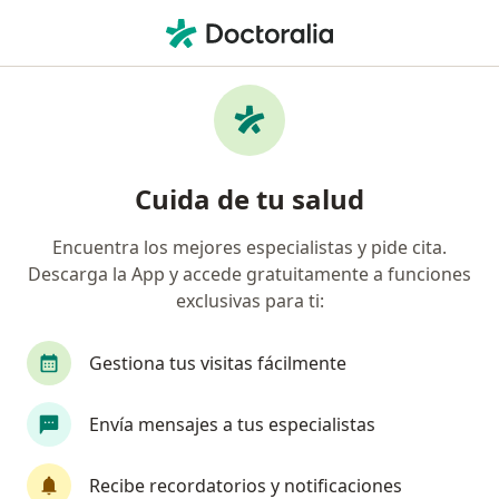
Men
Hipercolesterolemia Familiar • Medellín, Antioquia
Filtros
• 1
Seguro
Mapa
Especialistas en Hipercolesterolemia
Cuida de tu salud
familiar en Medellín
Encuentra los mejores especialistas y pide cita.
Descarga la App y accede gratuitamente a funciones
¿Qué especialidad estás buscando?
exclusivas para ti:
Nutricionista
Cardiólogo
Internista
Gestiona tus visitas fácilmente
Envía mensajes a tus especialistas
Recibe recordatorios y notificaciones