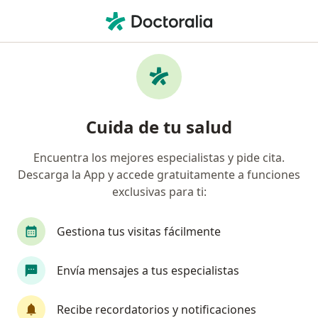
Men
Médico Fisiatra Rehabilitador • Cali, Valle del Cauca
Filtros
Seguro:
Medplus Medicina Pr
Médicos rehabilitadores recomendados de
Cuida de tu salud
Medplus Medicina Prepagada S.A. en Cali
Encuentra los mejores especialistas y pide cita.
Descarga la App y accede gratuitamente a funciones
exclusivas para ti:
Gestiona tus visitas fácilmente
Envía mensajes a tus especialistas
Dr. David Leonardo Laverde Aguirre
·
Ver más
Médico fisiatra rehabilitador
Recibe recordatorios y notificaciones
32 opiniones