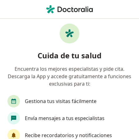
Men
Capsulitis Adhesiva • Cali, Valle del Cauca
Filtros
• 1
Seguro
Mapa
Especialistas en Capsulitis adhesiva en Cali
Cuida de tu salud
Encuentra los mejores especialistas y pide cita.
¿Qué especialidad estás buscando?
Descarga la App y accede gratuitamente a funciones
Fisioterapeuta
Médico fisiatra rehabilitador
exclusivas para ti:
Gestiona tus visitas fácilmente
Envía mensajes a tus especialistas
Recibe recordatorios y notificaciones