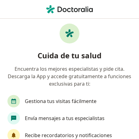
Men
Ciática • Cali, Valle del Cauca
Filtros
• 1
Seguro
Mapa
Especialistas en Ciática en Cali
Cuida de tu salud
Encuentra los mejores especialistas y pide cita.
¿Qué especialidad estás buscando?
Descarga la App y accede gratuitamente a funciones
Ortopedista y Traumatólogo
Médico fisiatra r
exclusivas para ti:
Gestiona tus visitas fácilmente
Envía mensajes a tus especialistas
Recibe recordatorios y notificaciones